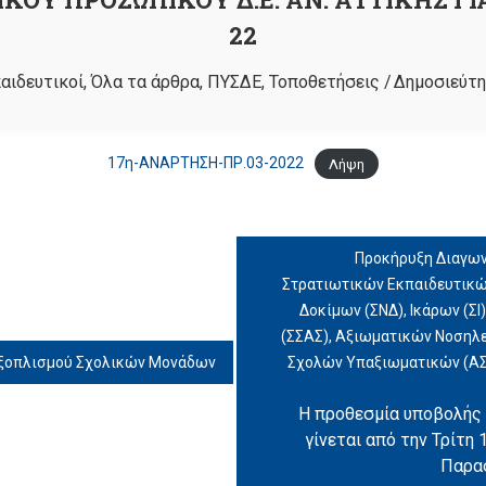
22
αιδευτικοί
,
Όλα τα άρθρα
,
ΠΥΣΔΕ
,
Τοποθετήσεις
/
Δημοσιεύτη
17η-ΑΝΑΡΤΗΣΗ-ΠΡ.03-2022
Λήψη
Προκήρυξη Διαγω
Στρατιωτικών Εκπαιδευτικών
Δοκίμων (ΣΝΔ), Ικάρων (Σ
(ΣΣΑΣ), Αξιωματικών Νοσηλ
εξοπλισμού Σχολικών Μονάδων
Σχολών Υπαξιωματικών (ΑΣΣ
Η προθεσμία υποβολής 
γίνεται από την Τρίτη
Παρασ