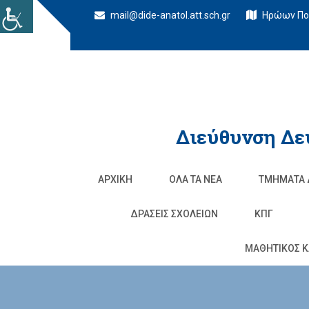
mail@dide-anatol.att.sch.gr
Ηρώων Πολ
Διεύθυνση Δε
ΑΡΧΙΚΉ
ΌΛΑ ΤΑ ΝΈΑ
ΤΜΉΜΑΤΑ 
ΔΡΆΣΕΙΣ ΣΧΟΛΕΊΩΝ
ΚΠΓ
ΜΑΘΗΤΙΚΟΣ Κ