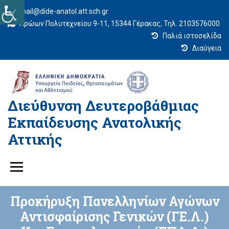
mail@dide-anatol.att.sch.gr
Ηρώων Πολυτεχνείου 9-11, 15344 Γέρακας, Τηλ. 2103576000
Παλιά ιστοσελίδα
Διαύγεια
Διεύθυνση Δευτεροβάθμιας
Εκπαίδευσης Ανατολικής
Αττικής
Προκήρυξη Πανελληνίων Αγώνων
Αντισφαίρισης Γενικών (ΓΕ.Λ.)