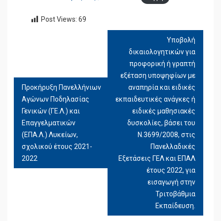
Post Views:
69
Υποβολή
ΠΛΟΉΓΗΣΗ
δικαιολογητικών για
ΆΡΘΡΩΝ
προφορική ή γραπτή
εξέταση υποψηφίων με
Προκήρυξη Πανελλήνιων
αναπηρία και ειδικές
Αγώνων Ποδηλασίας
εκπαιδευτικές ανάγκες ή
Γενικών (ΓΕ.Λ.) και
ειδικές μαθησιακές
Επαγγελματικών
δυσκολίες, βάσει του
(ΕΠΑ.Λ.) Λυκείων,
Ν.3699/2008, στις
σχολικού έτους 2021-
Πανελλαδικές
2022
Εξετάσεις ΓΕΛ και ΕΠΑΛ
έτους 2022, για
εισαγωγή στην
Τριτοβάθμια
Εκπαίδευση.