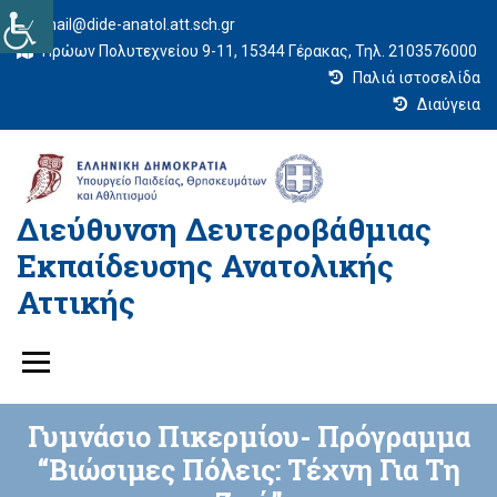
mail@dide-anatol.att.sch.gr
Ηρώων Πολυτεχνείου 9-11, 15344 Γέρακας, Τηλ. 2103576000
Παλιά ιστοσελίδα
Διαύγεια
Διεύθυνση Δευτεροβάθμιας
Εκπαίδευσης Ανατολικής
Αττικής
Γυμνάσιο Πικερμίου- Πρόγραμμα
“Βιώσιμες Πόλεις: Τέχνη Για Τη