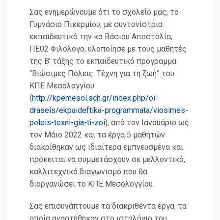
Σας ενημερώνουμε ότι το σχολείο μας, το
Γυμνάσιο Πικερμίου, με συντονίστρια
εκπαιδευτικό την κα Βάσιου Αποστολία,
ΠΕ02 Φιλόλογο, υλοποίησε με τους μαθητές
της Β’ τάξης το εκπαιδευτικό πρόγραμμα
“Βιώσιμες Πόλεις: Τέχνη για τη ζωή” του
ΚΠΕ Μεσολογγίου
(
http://kpemesol.sch.gr/index.php/oi-
draseis/ekpaideftika-programmata/viosimes-
poleis-texni-gia-ti-zoi
), από τον Ιανουάριο ως
τον Μάιο 2022 και τα έργα 5 μαθητών
διακρίθηκαν ως ιδιαίτερα εμπνευσμένα και
πρόκειται να συμμετάσχουν σε μελλοντικό,
καλλιτεχνικό διαγωνισμό που θα
διοργανώσει το ΚΠΕ Μεσολογγίου.
Σας επισυνάπτουμε τα διακριθέντα έργα, τα
οποία αναρτήθηκαν στο ιστολόγιο του