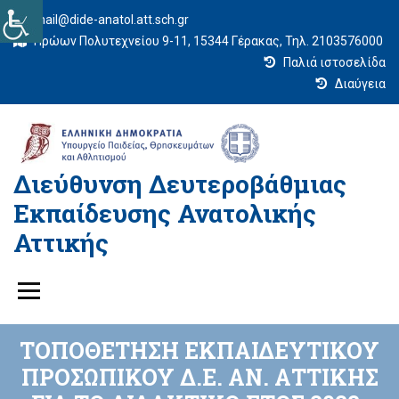
mail@dide-anatol.att.sch.gr
Ηρώων Πολυτεχνείου 9-11, 15344 Γέρακας, Τηλ. 2103576000
Παλιά ιστοσελίδα
Διαύγεια
Διεύθυνση Δευτεροβάθμιας
Εκπαίδευσης Ανατολικής
Αττικής
ΤΟΠΟΘΕΤΗΣΗ ΕΚΠΑΙΔΕΥΤΙΚΟΥ
ΠΡΟΣΩΠΙΚΟΥ Δ.Ε. ΑΝ. ΑΤΤΙΚΗΣ