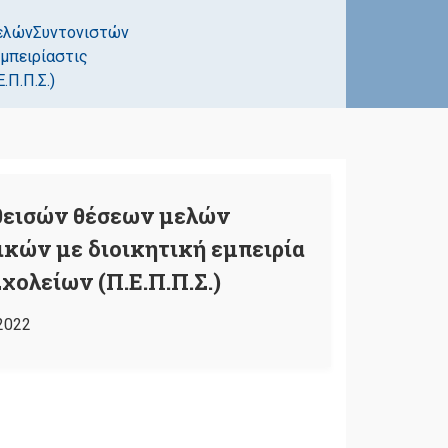
μελώνΣυντονιστών
εμπειρίαστις
Π.Π.Σ.)
θεισών θέσεων μελών
κών με διοικητική εμπειρία
ολείων (Π.Ε.Π.Π.Σ.)
2022