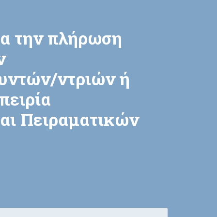
α την πλήρωση
ν
θυντών/ντριών ή
πειρία
και Πειραματικών