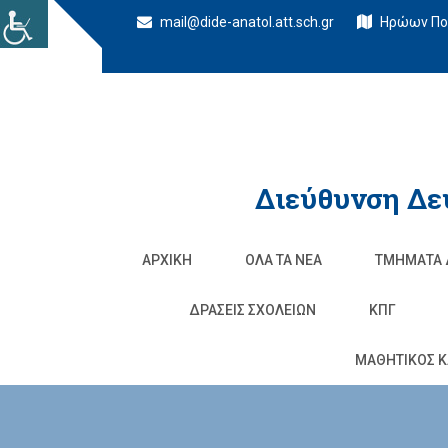
mail@dide-anatol.att.sch.gr
Ηρώων Πολ
Διεύθυνση Δε
ΑΡΧΙΚΉ
ΌΛΑ ΤΑ ΝΈΑ
ΤΜΉΜΑΤΑ 
ΔΡΆΣΕΙΣ ΣΧΟΛΕΊΩΝ
ΚΠΓ
ΜΑΘΗΤΙΚΟΣ Κ