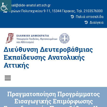
mail@dide-anatol.att.sch.gr
Ηρώων Πολυτεχνείου 9-11, 15344 Γέρακας, Τηλ. 2103576000
Παλιά ιστοσελίδα
Διαύγεια
Διεύθυνση Δευτεροβάθμιας
Εκπαίδευσης Ανατολικής
Αττικής
Πραγματοποίηση Προγράμματος
Εισαγωγικής Επιμόρφωσης