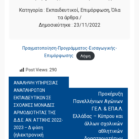
Κατηγορία :
Εκπαιδευτικοί
,
Επιμόρφωση
,
Όλα
τα άρθρα
/
Δημοσιεύτηκε :
23/11/2022
Πραγματοποίηση-Προγράμματος-Εισαγωγικής-
Επιμόρφωσης
Λήψη
Post Views:
290
ΑΝΑΛΗΨΗ ΥΠΗΡΕΣΙΑΣ
ΠΛΟΉΓΗΣΗ
ΑΝΑΠΛΗΡΩΤΩΝ
ΆΡΘΡΩΝ
Προκήρυξη
ΕΚΠΑΙΔΕΥΤΙΚΩΝ ΣΕ
Πανελλήνιων Αγώνων
ΣΧΟΛΙΚΕΣ ΜΟΝΑΔΕΣ
ΓΕ.Λ. & ΕΠΑ.Λ.
ΑΡΜΟΔΙΟΤΗΤΑΣ ΤΗΣ
Ελλάδας – Κύπρου και
Δ.Δ.Ε. ΑΝ. ΑΤΤΙΚΗΣ 2022-
άλλων σχολικών
2023 – Δ φάση
αθλητικών
(ηλεκτρονική
δραστηριοτήτων