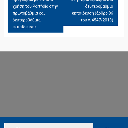
χρήση του Portfolio στην
δευτεροβάθμια
πρωτοβάθμια και
εκπαίδευση (άρθρο 86
δευτεροβάθμια
του ν. 4547/2018)
εκπαίδευση».