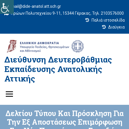
mail@dide-anatol.att.sch.gr
Ηρώων Πολυτεχνείου 9-11, 15344 Γέρακας, Τηλ. 2103576000
Παλιά ιστοσελίδα
Διαύγεια
Διεύθυνση Δευτεροβάθμιας
Εκπαίδευσης Ανατολικής
Αττικής
Δελτίου Τύπου Και Πρόσκληση Για
Την Εξ Αποστάσεως Επιμόρφωση