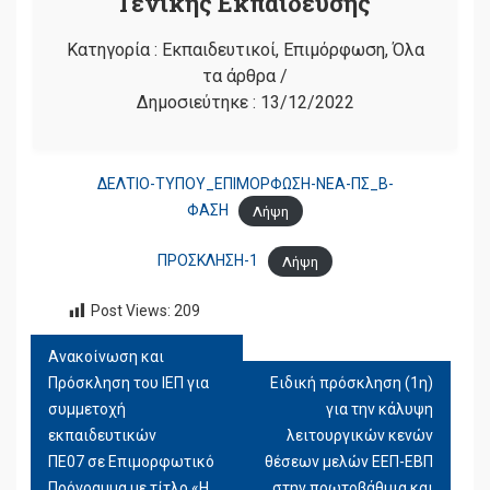
Γενικής Εκπαίδευσης
Κατηγορία :
Εκπαιδευτικοί
,
Επιμόρφωση
,
Όλα
τα άρθρα
/
Δημοσιεύτηκε :
13/12/2022
ΔΕΛΤΙΟ-ΤΥΠΟΥ_ΕΠΙΜΟΡΦΩΣΗ-ΝΕΑ-ΠΣ_Β-
ΦΑΣΗ
Λήψη
ΠΡΟΣΚΛΗΣΗ-1
Λήψη
Post Views:
209
Ανακοίνωση και
ΠΛΟΉΓΗΣΗ
Πρόσκληση του ΙΕΠ για
Ειδική πρόσκληση (1η)
ΆΡΘΡΩΝ
συμμετοχή
για την κάλυψη
εκπαιδευτικών
λειτουργικών κενών
ΠΕ07 σε Επιμορφωτικό
θέσεων μελών ΕΕΠ-ΕΒΠ
Πρόγραμμα με τίτλο «Η
στην πρωτοβάθμια και