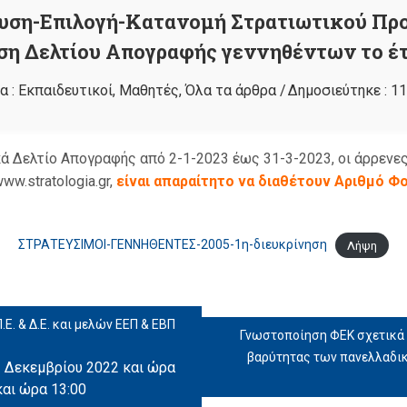
υση-Επιλογή-Κατανομή Στρατιωτικού Πρ
ση Δελτίου Απογραφής γεννηθέντων το έτ
α :
Εκπαιδευτικοί
,
Μαθητές
,
Όλα τα άρθρα
/
Δημοσιεύτηκε :
11
ά Δελτίο Απογραφής από 2-1-2023 έως 31-3-2023, οι άρρενε
ww.stratologia.gr,
είναι απαραίτητο να διαθέτουν Αριθμό 
ΣΤΡΑΤΕΥΣΙΜΟΙ-ΓΕΝΝΗΘΕΝΤΕΣ-2005-1η-διευκρίνηση
Λήψη
. & Δ.Ε. και μελών ΕΕΠ & ΕΒΠ
Γνωστοποίηση ΦΕΚ σχετικά 
βαρύτητας των πανελλαδι
 Δεκεμβρίου 2022 και ώρα
και ώρα 13:00