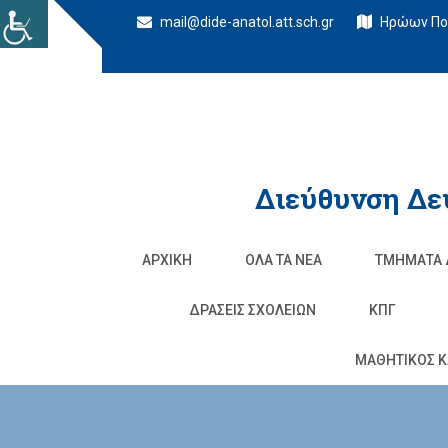
mail@dide-anatol.att.sch.gr
Ηρώων Πολ
Διεύθυνση Δε
ΑΡΧΙΚΉ
ΌΛΑ ΤΑ ΝΈΑ
ΤΜΉΜΑΤΑ 
ΔΡΆΣΕΙΣ ΣΧΟΛΕΊΩΝ
ΚΠΓ
ΜΑΘΗΤΙΚΟΣ Κ