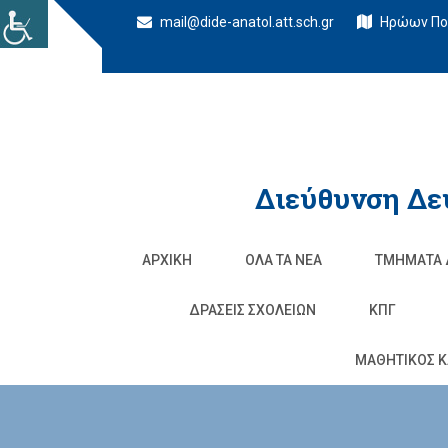
mail@dide-anatol.att.sch.gr
Ηρώων Πολ
Διεύθυνση Δε
ΑΡΧΙΚΉ
ΌΛΑ ΤΑ ΝΈΑ
ΤΜΉΜΑΤΑ 
ΔΡΆΣΕΙΣ ΣΧΟΛΕΊΩΝ
ΚΠΓ
ΜΑΘΗΤΙΚΟΣ Κ