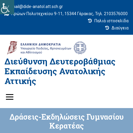
mail@dide-anatol.att.sch.gr
Ηρώων Πολυτεχνείου 9-11, 15344 Γέρακας, Τηλ. 2103576000
Παλιά ιστοσελίδα
Διαύγεια
Διεύθυνση Δευτεροβάθμιας
Εκπαίδευσης Ανατολικής
Αττικής
Δράσεις-Εκδηλώσεις Γυμνασίου
Κερατέας