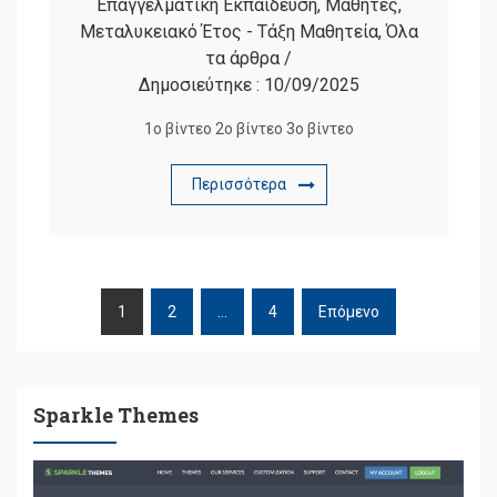
Επαγγελματική Εκπαίδευση
,
Μαθητές
,
Μεταλυκειακό Έτος - Τάξη Μαθητεία
,
Όλα
τα άρθρα
/
Δημοσιεύτηκε :
10/09/2025
1ο βίντεο 2ο βίντεο 3ο βίντεο
Περισσότερα
1
2
…
4
Επόμενο
ΠΛΟΉΓΗΣΗ
ΆΡΘΡΩΝ
Sparkle Themes