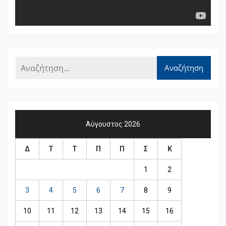
Αύγουστος 2026
Δ
Τ
Τ
Π
Π
Σ
Κ
1
2
3
4
5
6
7
8
9
10
11
12
13
14
15
16