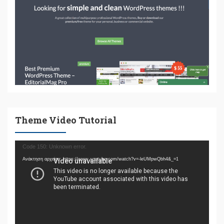
Theme Video Tutorial
Πρόγραμμα
Code 150: Unknown error.
Αναπαραγωγής
Ανάκτηση αρχείου: https://www.youtube.com/watch?v=-leUMpwQbh4&_=1
Βίντεο