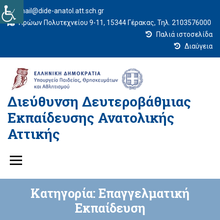
mail@dide-anatol.att.sch.gr
Ηρώων Πολυτεχνείου 9-11, 15344 Γέρακας, Τηλ. 2103576000
Παλιά ιστοσελίδα
Διαύγεια
Διεύθυνση Δευτεροβάθμιας
Εκπαίδευσης Ανατολικής
Αττικής
Κατηγορία:
Επαγγελματική
Εκπαίδευση