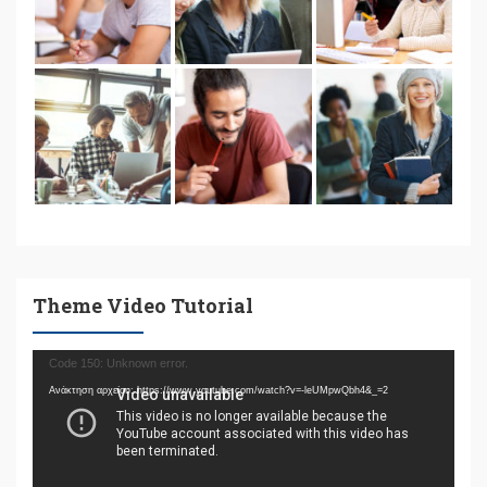
Theme Video Tutorial
Πρόγραμμα
Code 150: Unknown error.
Αναπαραγωγής
Ανάκτηση αρχείου: https://www.youtube.com/watch?v=-leUMpwQbh4&_=2
Βίντεο