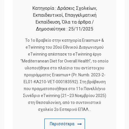
Κατηγορία :
Δράσεις Σχολείων
,
Εκπαιδευτικοί
,
Επαγγελματική
Εκπαίδευση
,
Όλα τα άρθρα
/
Δημοσιεύτηκε :
25/11/2025
Το 1ο Βραβείο στην κατηγορία Erasmus+ &
eTwinning του 20ού Εθνικού Διαγωνισμού
eTwinning απέσπασε το eTwinning έργο
“Mediterranean Diet for Overall Health”, το οποίο
υλοποιήθηκε στο πλαίσιο του αντίστοιχου
προγράμματος Erasmus+ (Pr. Numb. 2023-2-
EL01-KA210-VET-000183592). Στη βράβευση
που πραγματοποιήθηκε στο 11ο Πανελλήνιο
Συνέδριο eTwinning (21–23 Νοεμβρίου 2025)
στη Θεσσαλονίκη, από το συντονιστικό
σχολείο 2ο Εσπερινό ΕΠΑΛ…
Περισσότερα