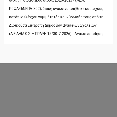
ενός (1) διδακτικού έτους, 2026-2027» (ΑΔΑ:
Ρ0ΦΛ46ΝΚΠΔ-Σ02), όπως ανακοινοποιήθηκε και ισχύει,
κατόπιν ελέγχου νομιμότητάς και κύρωσής τους από τη
Διοικούσα Επιτροπή Δημοσίων Ωνασείων Σχολείων
(Δ.Ε.ΔΗΜ.Ω.Σ. – ΠΡΑΞΗ 15/30-7-2026).- Ανακοινοποίηση