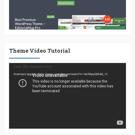
Theme Video Tutorial
Πρόγραμμα
Code 150: Unknown error.
Αναπαραγωγής
Ανάκτηση αρχείου: https://www.youtube.com/watch?v=-leUMpwQbh4&_=1
Βίντεο