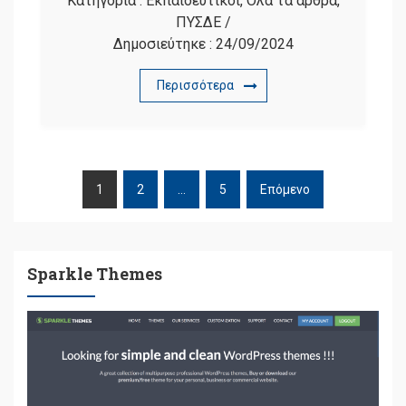
Κατηγορία :
Εκπαιδευτικοί
,
Όλα τα άρθρα
,
ΠΥΣΔΕ
/
Δημοσιεύτηκε :
24/09/2024
Περισσότερα
1
2
…
5
Επόμενο
ΠΛΟΉΓΗΣΗ
ΆΡΘΡΩΝ
Sparkle Themes