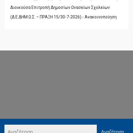
Διοικούσα Επιτροπή Δημοσίων Ωνασείων Σχολείων
(Δ.Ε.ΔΗΜ.Ω.Σ. – ΠΡΑΞΗ 15/30-7-2026).- Ανακοινοποίηση