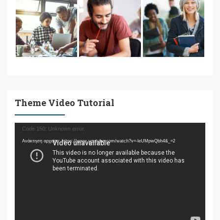
Theme Video Tutorial
Πρόγραμμα
Code 150: Unknown error.
Αναπαραγωγής
Ανάκτηση αρχείου: https://www.youtube.com/watch?v=-leUMpwQbh4&_=2
Βίντεο