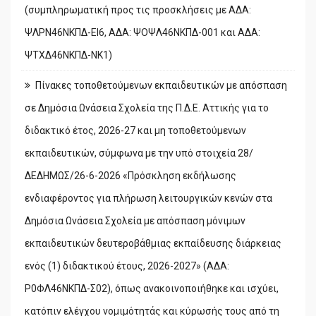
(συμπληρωματική προς τις προσκλήσεις με ΑΔΑ:
ΨΛΡΝ46ΝΚΠΔ-ΕΙ6, ΑΔΑ: ΨΟΨΛ46ΝΚΠΔ-001 και ΑΔΑ:
ΨΤΧΔ46ΝΚΠΔ-ΝΚ1)
Πίνακες τοποθετούμενων εκπαιδευτικών με απόσπαση
σε Δημόσια Ωνάσεια Σχολεία της Π.Δ.Ε. Αττικής για το
διδακτικό έτος, 2026-27 και μη τοποθετούμενων
εκπαιδευτικών, σύμφωνα με την υπό στοιχεία 28/
ΔΕΔΗΜΩΣ/26-6-2026 «Πρόσκληση εκδήλωσης
ενδιαφέροντος για πλήρωση λειτουργικών κενών στα
Δημόσια Ωνάσεια Σχολεία με απόσπαση μόνιμων
εκπαιδευτικών δευτεροβάθμιας εκπαίδευσης διάρκειας
ενός (1) διδακτικού έτους, 2026-2027» (ΑΔΑ:
Ρ0ΦΛ46ΝΚΠΔ-Σ02), όπως ανακοινοποιήθηκε και ισχύει,
κατόπιν ελέγχου νομιμότητάς και κύρωσής τους από τη