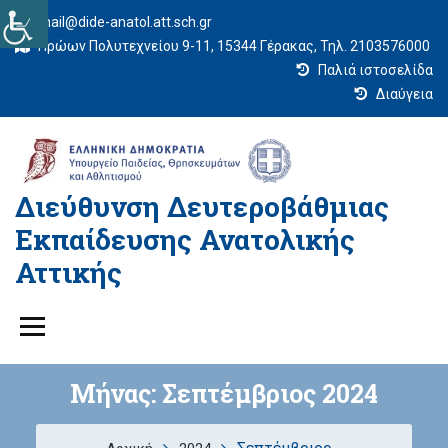
mail@dide-anatol.att.sch.gr
Ηρώων Πολυτεχνείου 9-11, 15344 Γέρακας, Τηλ. 2103576000
Παλιά ιστοσελίδα
Διαύγεια
Διεύθυνση Δευτεροβάθμιας
Εκπαίδευσης Ανατολικής
Αττικής
Μήνας:
Σεπτέμβριος 2024