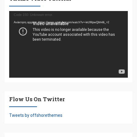
Πρόγραμμα
Code 150: Unknown error.
Αναπαραγωγής
Ανάκτηση αρχείου: https://www.youtube.com/watch?v=-leUMpwQbh4&_=2
Βίντεο
Flow Us On Twitter
Tweets by offshorethemes