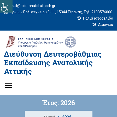
mail@dide-anatol.att.sch.gr
Ηρώων Πολυτεχνείου 9-11, 15344 Γέρακας, Τηλ. 2103576000
Παλιά ιστοσελίδα
Διαύγεια
Διεύθυνση Δευτεροβάθμιας
Εκπαίδευσης Ανατολικής
Αττικής
Έτος:
2026