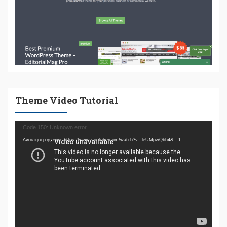
Theme Video Tutorial
Πρόγραμμα
Code 150: Unknown error.
Αναπαραγωγής
Ανάκτηση αρχείου: https://www.youtube.com/watch?v=-leUMpwQbh4&_=1
Βίντεο