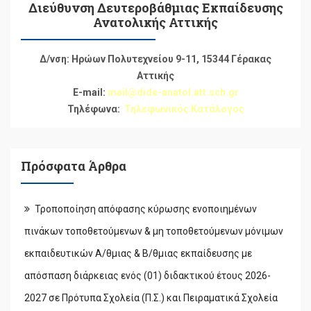
Διεύθυνση Δευτεροβάθμιας Εκπαίδευσης
Ανατολικής Αττικής
Δ/νση: Ηρώων Πολυτεχνείου 9-11, 15344 Γέρακας
Αττικής
E-mail:
mail@dide-anatol.att.sch.gr
Τηλέφωνα:
Τηλεφωνικός Κατάλογος
Πρόσφατα Άρθρα
Τροποποίηση απόφασης κύρωσης ενοποιημένων
πινάκων τοποθετούμενων & μη τοποθετούμενων μόνιμων
εκπαιδευτικών Α/θμιας & Β/θμιας εκπαίδευσης με
απόσπαση διάρκειας ενός (01) διδακτικού έτους 2026-
2027 σε Πρότυπα Σχολεία (Π.Σ.) και Πειραματικά Σχολεία