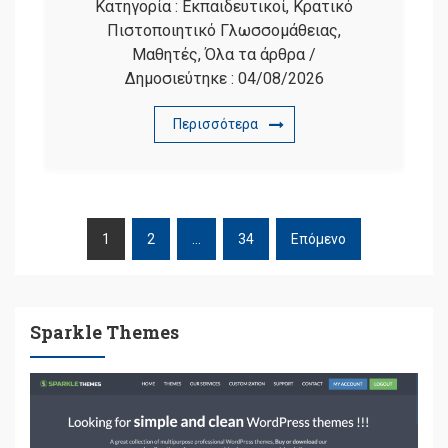
Κατηγορία :
Εκπαιδευτικοί
,
Κρατικό
Πιστοποιητικό Γλωσσομάθειας
,
Μαθητές
,
Όλα τα άρθρα
/
Δημοσιεύτηκε :
04/08/2026
Περισσότερα
1
2
…
34
Επόμενο
ΠΛΟΉΓΗΣΗ
ΆΡΘΡΩΝ
Sparkle Themes