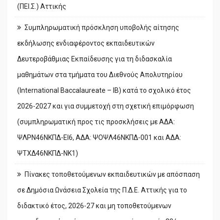
(ΠΕΙ.Σ.) Αττικής
Συμπληρωματική πρόσκληση υποβολής αίτησης
εκδήλωσης ενδιαφέροντος εκπαιδευτικών
Δευτεροβάθμιας Εκπαίδευσης για τη διδασκαλία
μαθημάτων στα τμήματα του Διεθνούς Απολυτηρίου
(International Baccalaureate – IB) κατά το σχολικό έτος
2026-2027 και για συμμετοχή στη σχετική επιμόρφωση
(συμπληρωματική προς τις προσκλήσεις με ΑΔΑ:
ΨΛΡΝ46ΝΚΠΔ-ΕΙ6, ΑΔΑ: ΨΟΨΛ46ΝΚΠΔ-001 και ΑΔΑ:
ΨΤΧΔ46ΝΚΠΔ-ΝΚ1)
Πίνακες τοποθετούμενων εκπαιδευτικών με απόσπαση
σε Δημόσια Ωνάσεια Σχολεία της Π.Δ.Ε. Αττικής για το
διδακτικό έτος, 2026-27 και μη τοποθετούμενων