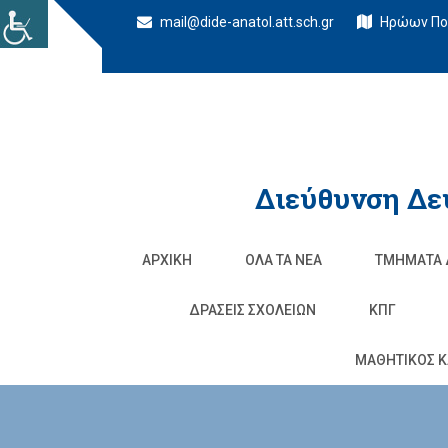
mail@dide-anatol.att.sch.gr
Ηρώων Πολ
Διεύθυνση Δε
ΑΡΧΙΚΉ
ΌΛΑ ΤΑ ΝΈΑ
ΤΜΉΜΑΤΑ 
ΔΡΆΣΕΙΣ ΣΧΟΛΕΊΩΝ
ΚΠΓ
ΜΑΘΗΤΙΚΟΣ Κ