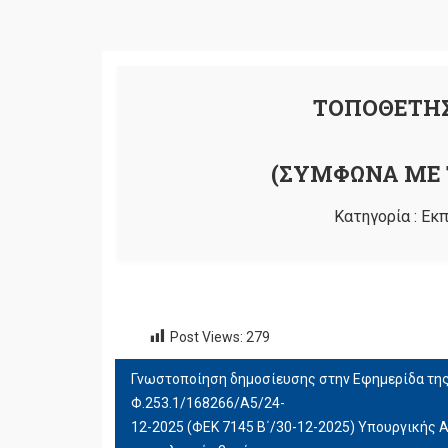
ΤΟΠΟΘΕΤΗΣ
(ΣΥΜΦΩΝΑ ΜΕ Τ
Κατηγορία :
Εκπ
Post Views:
279
Γνωστοποίηση δημοσίευσης στην Εφημερίδα της
ΠΛΟΉΓΗΣΗ
Φ.253.1/168266/Α5/24-
ΆΡΘΡΩΝ
12-2025 (ΦΕΚ 7145 Β΄/30-12-2025) Υπουργικής