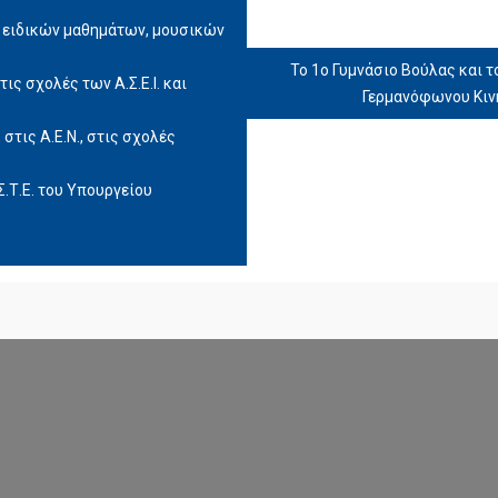
 ειδικών μαθημάτων, μουσικών
Το 1ο Γυμνάσιο Βούλας και 
τις σχολές των Α.Σ.Ε.Ι. και
Γερμανόφωνου Κιν
τις Α.Ε.Ν., στις σχολές
.Τ.Ε. του Υπουργείου