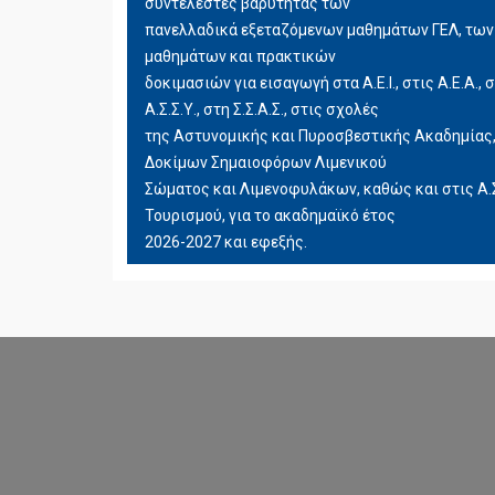
συντελεστές βαρύτητας των
πανελλαδικά εξεταζόμενων μαθημάτων ΓΕΛ, των
μαθημάτων και πρακτικών
δοκιμασιών για εισαγωγή στα Α.Ε.Ι., στις Α.Ε.Α., σ
Α.Σ.Σ.Υ., στη Σ.Σ.Α.Σ., στις σχολές
της Αστυνομικής και Πυροσβεστικής Ακαδημίας, σ
Δοκίμων Σημαιοφόρων Λιμενικού
Σώματος και Λιμενοφυλάκων, καθώς και στις Α.Σ
Τουρισμού, για το ακαδημαϊκό έτος
2026-2027 και εφεξής.