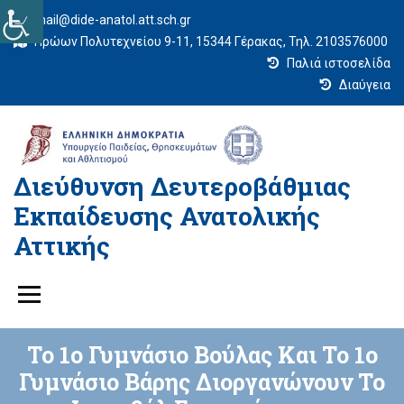
mail@dide-anatol.att.sch.gr
Ηρώων Πολυτεχνείου 9-11, 15344 Γέρακας, Τηλ. 2103576000
Παλιά ιστοσελίδα
Διαύγεια
Διεύθυνση Δευτεροβάθμιας
Εκπαίδευσης Ανατολικής
Αττικής
Το 1ο Γυμνάσιο Βούλας Και Το 1ο
Γυμνάσιο Βάρης Διοργανώνουν Το