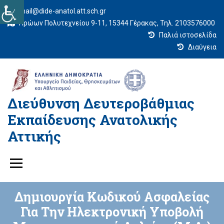
mail@dide-anatol.att.sch.gr
Ηρώων Πολυτεχνείου 9-11, 15344 Γέρακας, Τηλ. 2103576000
Παλιά ιστοσελίδα
Διαύγεια
Διεύθυνση Δευτεροβάθμιας
Εκπαίδευσης Ανατολικής
Αττικής
Δημιουργία Κωδικού Ασφαλείας
Για Την Ηλεκτρονική Υποβολή