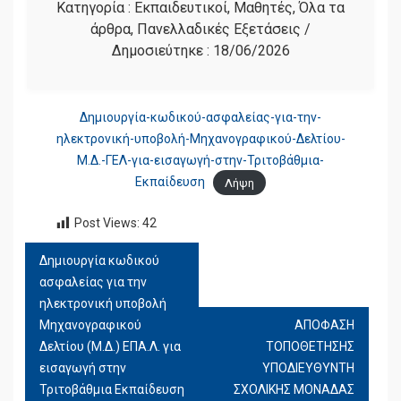
Κατηγορία :
Εκπαιδευτικοί
,
Μαθητές
,
Όλα τα
άρθρα
,
Πανελλαδικές Εξετάσεις
/
Δημοσιεύτηκε :
18/06/2026
Δημιουργία-κωδικού-ασφαλείας-για-την-
ηλεκτρονική-υποβολή-Μηχανογραφικού-Δελτίου-
Μ.Δ.-ΓΕΛ-για-εισαγωγή-στην-Τριτοβάθμια-
Εκπαίδευση
Λήψη
Post Views:
42
Δημιουργία κωδικού
ΠΛΟΉΓΗΣΗ
ασφαλείας για την
ΆΡΘΡΩΝ
ηλεκτρονική υποβολή
Μηχανογραφικού
ΑΠΟΦΑΣΗ
Δελτίου (Μ.Δ.) ΕΠΑ.Λ. για
ΤΟΠΟΘΕΤΗΣΗΣ
εισαγωγή στην
ΥΠΟΔΙΕΥΘΥΝΤΗ
Τριτοβάθμια Εκπαίδευση
ΣΧΟΛΙΚΗΣ ΜΟΝΑΔΑΣ