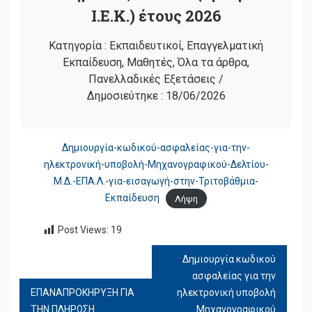
Ι.Ε.Κ.) έτους 2026
Κατηγορία :
Εκπαιδευτικοί
,
Επαγγελματική
Εκπαίδευση
,
Μαθητές
,
Όλα τα άρθρα
,
Πανελλαδικές Εξετάσεις
/
Δημοσιεύτηκε :
18/06/2026
Δημιουργία-κωδικού-ασφαλείας-για-την-
ηλεκτρονική-υποβολή-Μηχανογραφικού-Δελτίου-
Μ.Δ.-ΕΠΑ.Λ.-για-εισαγωγή-στην-Τριτοβάθμια-
Εκπαίδευση
Λήψη
Post Views:
19
Δημιουργία κωδικού
ΠΛΟΉΓΗΣΗ
ασφαλείας για την
ΆΡΘΡΩΝ
ΕΠΑΝΑΠΡΟΚΗΡΥΞΗ ΓΙΑ
ηλεκτρονική υποβολή
ΤΗΝ ΠΛΗΡΩΣΗ
Μηχανογραφικού