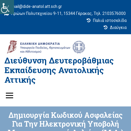
mail@dide-anatol.att.sch.gr
Ηρώων Πολυτεχνείου 9-11, 15344 Γέρακας, Τηλ. 2103576000
Παλιά ιστοσελίδα
Διαύγεια
Διεύθυνση Δευτεροβάθμιας
Εκπαίδευσης Ανατολικής
Αττικής
Δημιουργία Κωδικού Ασφαλείας
Για Την Ηλεκτρονική Υποβολή