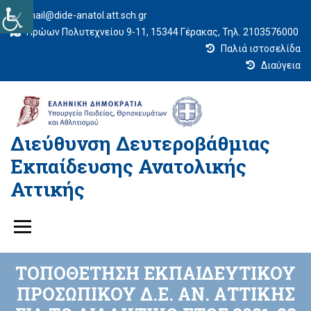
mail@dide-anatol.att.sch.gr
Ηρώων Πολυτεχνείου 9-11, 15344 Γέρακας, Τηλ. 2103576000
Παλιά ιστοσελίδα
Διαύγεια
Διεύθυνση Δευτεροβάθμιας
Εκπαίδευσης Ανατολικής
Αττικής
ΤΟΠΟΘΕΤΗΣΗ ΕΚΠΑΙΔΕΥΤΙΚΟΥ
ΠΡΟΣΩΠΙΚΟΥ Δ.Ε. ΑΝ. ΑΤΤΙΚΗΣ