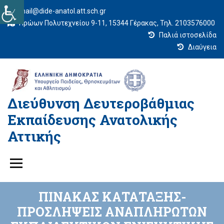
mail@dide-anatol.att.sch.gr
Ηρώων Πολυτεχνείου 9-11, 15344 Γέρακας, Τηλ. 2103576000
Παλιά ιστοσελίδα
Διαύγεια
Διεύθυνση Δευτεροβάθμιας
Εκπαίδευσης Ανατολικής
Αττικής
ΠΙΝΑΚΑΣ ΚΑΤΑΤΑΞΗΣ-
ΠΡΟΣΛΗΨΕΙΣ ΑΝΑΠΛΗΡΩΤΩΝ