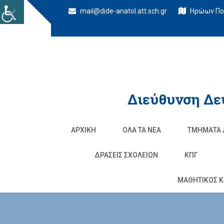
mail@dide-anatol.att.sch.gr
Ηρώων Πολ
Διεύθυνση Δε
ΑΡΧΙΚΉ
ΌΛΑ ΤΑ ΝΈΑ
ΤΜΉΜΑΤΑ 
ΔΡΆΣΕΙΣ ΣΧΟΛΕΊΩΝ
ΚΠΓ
ΜΑΘΗΤΙΚΟΣ Κ