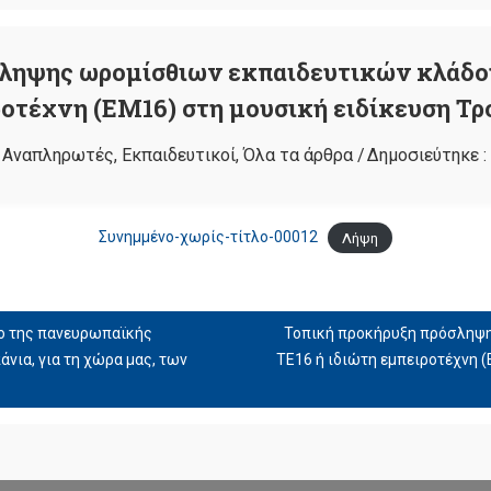
ληψης ωρομίσθιων εκπαιδευτικών κλάδου
οτέχνη (ΕΜ16) στη μουσική ειδίκευση Τ
:
Αναπληρωτές
,
Εκπαιδευτικοί
,
Όλα τα άρθρα
/
Δημοσιεύτηκε :
Συνημμένο-χωρίς-τίτλο-00012
Λήψη
ιο της πανευρωπαϊκής
Τοπική προκήρυξη πρόσληψη
πάνια, για τη χώρα μας, των
ΤΕ16 ή ιδιώτη εμπειροτέχνη 