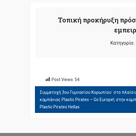
Τοπική προκήρυξη πρόσ
εμπειρ
Κατηγορία 
Post Views:
54
Συμμετοχή 3ου Γυμνασίου Κορωπίου΄ στο πλαίσ
ΠΛΟΉΓΗΣΗ
καμπάνιας Plastic Pirates – Go Europe!, στην καμ
ΆΡΘΡΩΝ
Plastic Pirates Hellas