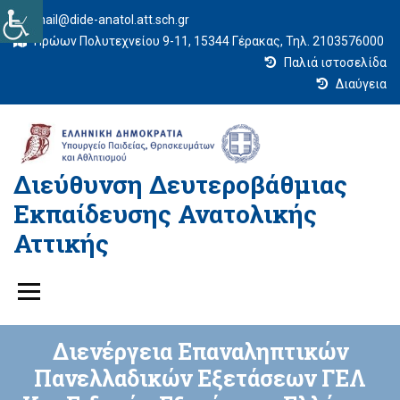
mail@dide-anatol.att.sch.gr
Ηρώων Πολυτεχνείου 9-11, 15344 Γέρακας, Τηλ. 2103576000
Παλιά ιστοσελίδα
Διαύγεια
Διεύθυνση Δευτεροβάθμιας
Εκπαίδευσης Ανατολικής
Αττικής
Διενέργεια Επαναληπτικών
Πανελλαδικών Εξετάσεων ΓΕΛ