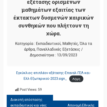
εξέτασης ορισμένων
μαθημάτων εξαιτίας των
έκτακτων δυσμενών καιρικών
συνθηκών που πλήττουν τη
χώρα.
Κατηγορία :
Εκπαιδευτικοί
,
Μαθητές
,
Όλα τα
άρθρα
,
Πανελλαδικές Εξετάσεις
/
Δημοσιεύτηκε :
13/09/2023
Εγκύκλιος-επιπλέον-εξέτασης-Επαναλ-ΓΕΛ-και-
Ελλ-Εξωτερικού-2023.sign_
Λήψη
Post Views:
59
Διακοπή απόσπασης
ΠΛΟΉΓΗΣΗ
εκπαιδευτικού και νέες
Απονομή Εθνικής