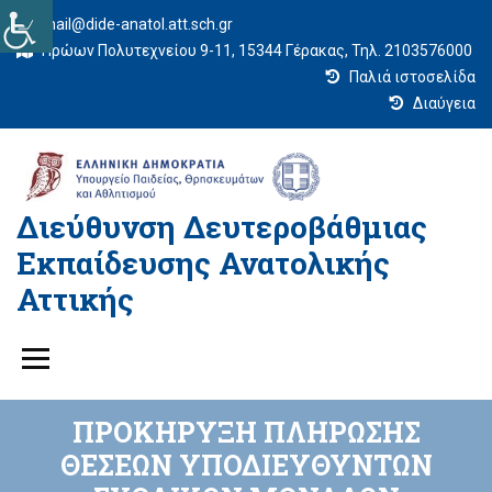
mail@dide-anatol.att.sch.gr
Ηρώων Πολυτεχνείου 9-11, 15344 Γέρακας, Τηλ. 2103576000
Παλιά ιστοσελίδα
Διαύγεια
Διεύθυνση Δευτεροβάθμιας
Εκπαίδευσης Ανατολικής
Αττικής
ΠΡΟΚΗΡΥΞΗ ΠΛΗΡΩΣΗΣ
ΘΕΣΕΩΝ ΥΠΟΔΙΕΥΘΥΝΤΩΝ