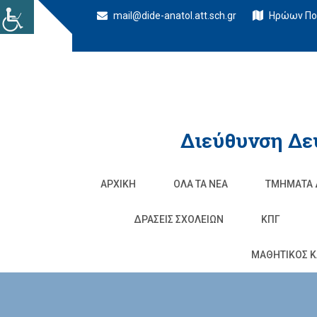
mail@dide-anatol.att.sch.gr
Ηρώων Πολ
Διεύθυνση Δε
ΑΡΧΙΚΉ
ΌΛΑ ΤΑ ΝΈΑ
ΤΜΉΜΑΤΑ 
ΔΡΆΣΕΙΣ ΣΧΟΛΕΊΩΝ
ΚΠΓ
ΜΑΘΗΤΙΚΟΣ Κ