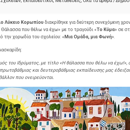
 Σχολείων
,
Εκπαιδευτικοί
,
Μεταθέσεις
,
Όλα τα άρθρα
/
Δημοσι
σιο Λύκειο Κορωπίου
διακρίθηκε για δεύτερη συνεχόμενη χρον
 Θάλασσα που θέλω να έχω» με το τραγούδι «
Το Κύμα
» σε σ
ό την χορωδία του σχολείου: «
Μια Ομάδα, μια Φωνή
».
Λασκαρίδη:
ός του Ιδρύματος, με τίτλο «Η θάλασσα που θέλω να έχω!»
 πρωτοβάθμιας και δευτεροβάθμιας εκπαίδευσης μας έδειξα
ιβάλλον που ονειρεύονται.