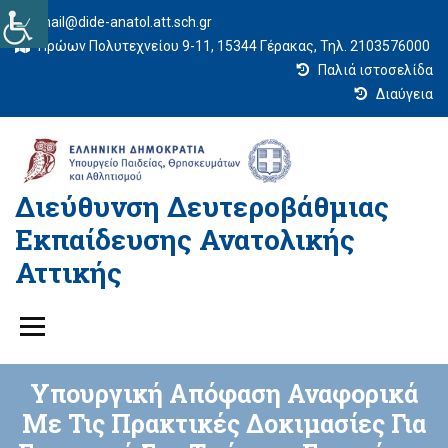
mail@dide-anatol.att.sch.gr
Ηρώων Πολυτεχνείου 9-11, 15344 Γέρακας, Τηλ. 2103576000
Παλιά ιστοσελίδα
Διαύγεια
Διεύθυνση Δευτεροβάθμιας
Εκπαίδευσης Ανατολικής
Αττικής
Υπουργική Απόφαση Αναφορικά
Με Τις Πρακτικές Δοκιμασίες Για