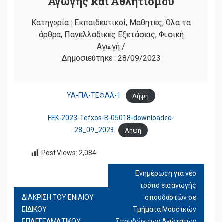
Αγωγής και Αθλητισμού
Κατηγορία :
Εκπαιδευτικοί
,
Μαθητές
,
Όλα τα
άρθρα
,
Πανελλαδικές Εξετάσεις
,
Φυσική
Αγωγή
/
Δημοσιεύτηκε :
28/09/2023
ΥΑ-ΓΙΑ-ΤΕΦΑΑ-1
Λήψη
FEK-2023-Tefxos-B-05018-downloaded-
28_09_2023
Λήψη
Post Views:
2,084
Ενημέρωση για νέο
ΠΛΟΉΓΗΣΗ
τρόπο εισαγωγής
ΆΡΘΡΩΝ
ΔΙΑΚΡΙΣΗ ΤΟΥ ΕΝΙΑΙΟΥ
σπουδαστών σε
ΕΙΔΙΚΟΥ
Τμήματα Μουσικών
ΕΠΑΓΓΕΛΜΑΤΙΚΟΥ
Σπουδών των Ανώτατων