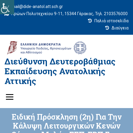
mail@dide-anatol.att.sch.gr
Ηρώων Πολυτεχνείου 9-11, 15344 Γέρακας, Τηλ. 2103576000
Παλιά ιστοσελίδα
Διαύγεια
Διεύθυνση Δευτεροβάθμιας
Εκπαίδευσης Ανατολικής
Αττικής
Ειδική Πρόσκληση (2η) Για Την
Κάλυψη Λειτουργικών Κενών