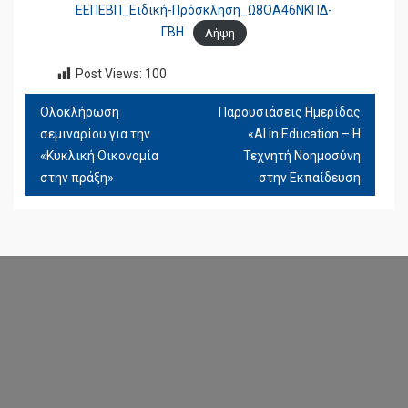
ΕΕΠΕΒΠ_Ειδική-Πρόσκληση_Ω8ΟΑ46ΝΚΠΔ-
ΓΒΗ
Λήψη
Post Views:
100
Ολοκλήρωση
Παρουσιάσεις Ημερίδας
ΠΛΟΉΓΗΣΗ
σεμιναρίου για την
«AI in Education – Η
ΆΡΘΡΩΝ
«Κυκλική Οικονομία
Τεχνητή Νοημοσύνη
στην πράξη»
στην Εκπαίδευση