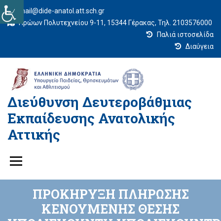
mail@dide-anatol.att.sch.gr
Ηρώων Πολυτεχνείου 9-11, 15344 Γέρακας, Τηλ. 2103576000
Παλιά ιστοσελίδα
Διαύγεια
Διεύθυνση Δευτεροβάθμιας
Εκπαίδευσης Ανατολικής
Αττικής
ΠΡΟΚΗΡΥΞΗ ΠΛΗΡΩΣΗΣ
ΚΕΝΟΥΜΕΝΗΣ ΘΕΣΗΣ