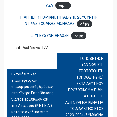
Λ2Λ
Λήψη
1_ΑΙΤΗΣΗ-ΥΠΟΨΗΦΙΟΤΗΤΑΣ-ΥΠΟΔΙΕΥΘΥΝΤΗ-
ΝΤΡΙΑΣ-ΣΧΟΛΙΚΗΣ-ΜΟΝΑΔΑΣ
Λήψη
2_ΥΠΕΥΘΥΝΗ-ΔΗΛΩΣΗ
Λήψη
Post Views:
177
ΤΟΠΟΘΕΤΗΣΗ
ΠΛΟΉΓΗΣΗ
(ΑΝΑΚΛΗΣΗ-
ΆΡΘΡΩΝ
ΤΡΟΠΟΠΟΙΗΣΗ
Εκπαιδευτικές
ΤΟΠΟΘΕΤΗΣΗΣ)
επισκέψεις και
ΕΚΠΑΙΔΕΥΤΙΚΟΥ
επιμορφωτικές δράσεις
ΠΡΟΣΩΠΙΚΟΥ Δ.Ε. ΑΝ.
στα Κέντρα Εκπαίδευσης
ΑΤΤΙΚΗΣ ΣΕ
για το Περιβάλλον και
ΛΕΙΤΟΥΡΓΙΚΑ ΚΕΝΑ ΓΙΑ
την Αειφορία (Κ.Ε.ΠΕ.Α.)
ΤΟ ΔΙΔΑΚΤΙΚΟ ΕΤΟΣ
κατά το σχολικό έτος
2023-2024 (ΣΥΜΦΩΝΑ