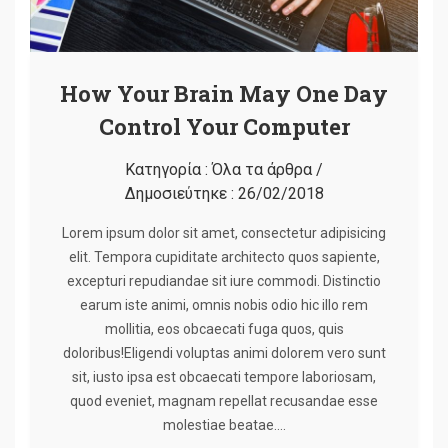
How Your Brain May One Day
Control Your Computer
Κατηγορία :
Όλα τα άρθρα
/
Δημοσιεύτηκε :
26/02/2018
Lorem ipsum dolor sit amet, consectetur adipisicing
elit. Tempora cupiditate architecto quos sapiente,
excepturi repudiandae sit iure commodi. Distinctio
earum iste animi, omnis nobis odio hic illo rem
mollitia, eos obcaecati fuga quos, quis
doloribus!Eligendi voluptas animi dolorem vero sunt
sit, iusto ipsa est obcaecati tempore laboriosam,
quod eveniet, magnam repellat recusandae esse
molestiae beatae….