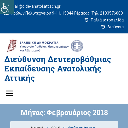
mail@dide-anatol.att.sch.gr
Ηρώων Πολυτεχνείου 9-11, 15344 Γέρακας, Τηλ. 2103576000
Παλιά ιστοσελίδα
Διαύγεια
Διεύθυνση Δευτεροβάθμιας
Εκπαίδευσης Ανατολικής
Αττικής
Μήνας:
Φεβρουάριος 2018