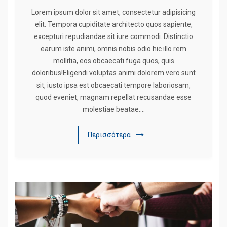
Lorem ipsum dolor sit amet, consectetur adipisicing
elit. Tempora cupiditate architecto quos sapiente,
excepturi repudiandae sit iure commodi. Distinctio
earum iste animi, omnis nobis odio hic illo rem
mollitia, eos obcaecati fuga quos, quis
doloribus!Eligendi voluptas animi dolorem vero sunt
sit, iusto ipsa est obcaecati tempore laboriosam,
quod eveniet, magnam repellat recusandae esse
molestiae beatae….
Περισσότερα