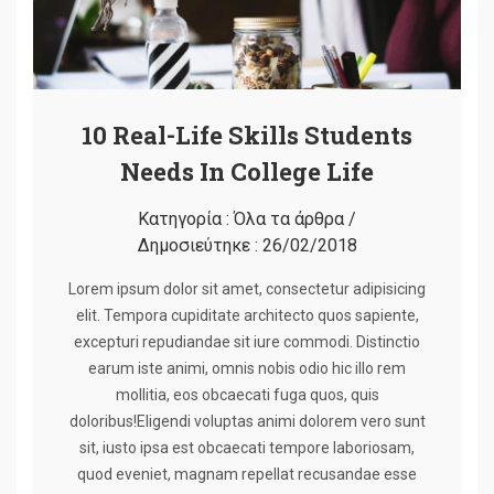
10 Real-Life Skills Students
Needs In College Life
Κατηγορία :
Όλα τα άρθρα
/
Δημοσιεύτηκε :
26/02/2018
Lorem ipsum dolor sit amet, consectetur adipisicing
elit. Tempora cupiditate architecto quos sapiente,
excepturi repudiandae sit iure commodi. Distinctio
earum iste animi, omnis nobis odio hic illo rem
mollitia, eos obcaecati fuga quos, quis
doloribus!Eligendi voluptas animi dolorem vero sunt
sit, iusto ipsa est obcaecati tempore laboriosam,
quod eveniet, magnam repellat recusandae esse