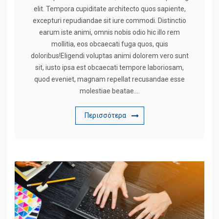
elit. Tempora cupiditate architecto quos sapiente,
excepturi repudiandae sit iure commodi. Distinctio
earum iste animi, omnis nobis odio hic illo rem
mollitia, eos obcaecati fuga quos, quis
doloribus!Eligendi voluptas animi dolorem vero sunt
sit, iusto ipsa est obcaecati tempore laboriosam,
quod eveniet, magnam repellat recusandae esse
molestiae beatae….
Περισσότερα