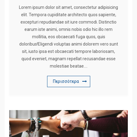
Lorem ipsum dolor sit amet, consectetur adipisicing
elit. Tempora cupiditate architecto quos sapiente,
excepturi repudiandae sit iure commodi. Distinctio
earum iste animi, omnis nobis odio hic illo rem
mollitia, eos obcaecati fuga quos, quis
doloribus!Eligendi voluptas animi dolorem vero sunt
sit, iusto ipsa est obcaecati tempore laboriosam,
quod eveniet, magnam repellat recusandae esse
molestiae beatae….
Περισσότερα