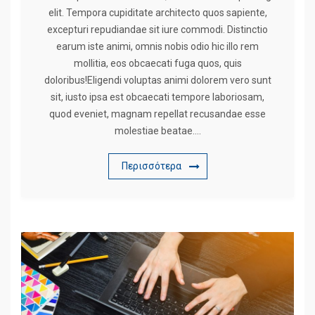
elit. Tempora cupiditate architecto quos sapiente,
excepturi repudiandae sit iure commodi. Distinctio
earum iste animi, omnis nobis odio hic illo rem
mollitia, eos obcaecati fuga quos, quis
doloribus!Eligendi voluptas animi dolorem vero sunt
sit, iusto ipsa est obcaecati tempore laboriosam,
quod eveniet, magnam repellat recusandae esse
molestiae beatae….
Περισσότερα