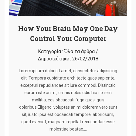
How Your Brain May One Day
Control Your Computer
Κατηγορία :
Όλα τα άρθρα
/
Δημοσιεύτηκε :
26/02/2018
Lorem ipsum dolor sit amet, consectetur adipisicing
elit. Tempora cupiditate architecto quos sapiente,
excepturi repudiandae sit iure commodi. Distinctio
earum iste animi, omnis nobis odio hic illo rem
mollitia, eos obcaecati fuga quos, quis
doloribus!Eligendi voluptas animi dolorem vero sunt
sit, iusto ipsa est obcaecati tempore laboriosam,
quod eveniet, magnam repellat recusandae esse
molestiae beatae….