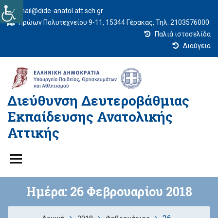
mail@dide-anatol.att.sch.gr
Ηρώων Πολυτεχνείου 9-11, 15344 Γέρακας, Τηλ. 2103576000
Παλιά ιστοσελίδα
Διαύγεια
Διεύθυνση Δευτεροβάθμιας
Εκπαίδευσης Ανατολικής
Αττικής
Ημέρα:
26 Φεβρουαρίου 2018