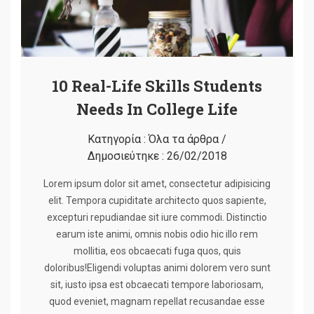
10 Real-Life Skills Students
Needs In College Life
Κατηγορία :
Όλα τα άρθρα
/
Δημοσιεύτηκε :
26/02/2018
Lorem ipsum dolor sit amet, consectetur adipisicing
elit. Tempora cupiditate architecto quos sapiente,
excepturi repudiandae sit iure commodi. Distinctio
earum iste animi, omnis nobis odio hic illo rem
mollitia, eos obcaecati fuga quos, quis
doloribus!Eligendi voluptas animi dolorem vero sunt
sit, iusto ipsa est obcaecati tempore laboriosam,
quod eveniet, magnam repellat recusandae esse