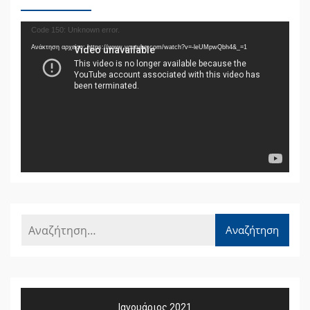
Πρόγραμμα
Code 150: Unknown error.
Αναπαραγωγής
Ανάκτηση αρχείου: https://www.youtube.com/watch?v=-leUMpwQbh4&_=1
Βίντεο
Ιανουάριος 2021