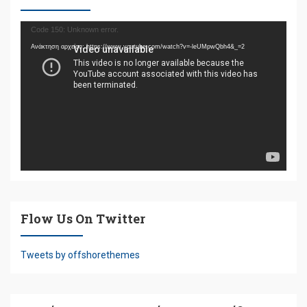
Πρόγραμμα
Code 150: Unknown error.
Αναπαραγωγής
Ανάκτηση αρχείου: https://www.youtube.com/watch?v=-leUMpwQbh4&_=2
Βίντεο
Flow Us On Twitter
Tweets by offshorethemes