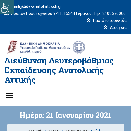
mail@dide-anatol.att.sch.gr
Ηρώων Πολυτεχνείου 9-11, 15344 Γέρακας, Τηλ. 2103576000
Παλιά ιστοσελίδα
Διαύγεια
Διεύθυνση Δευτεροβάθμιας
Εκπαίδευσης Ανατολικής
Αττικής
Ημέρα:
21 Ιανουαρίου 2021