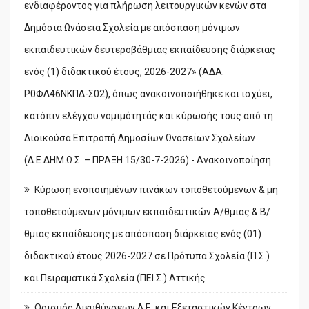
ενδιαφέροντος για πλήρωση λειτουργικών κενών στα
Δημόσια Ωνάσεια Σχολεία με απόσπαση μόνιμων
εκπαιδευτικών δευτεροβάθμιας εκπαίδευσης διάρκειας
ενός (1) διδακτικού έτους, 2026-2027» (ΑΔΑ:
Ρ0ΦΛ46ΝΚΠΔ-Σ02), όπως ανακοινοποιήθηκε και ισχύει,
κατόπιν ελέγχου νομιμότητάς και κύρωσής τους από τη
Διοικούσα Επιτροπή Δημοσίων Ωνασείων Σχολείων
(Δ.Ε.ΔΗΜ.Ω.Σ. – ΠΡΑΞΗ 15/30-7-2026).- Ανακοινοποίηση
Κύρωση ενοποιημένων πινάκων τοποθετούμενων & μη
τοποθετούμενων μόνιμων εκπαιδευτικών Α/θμιας & Β/
θμιας εκπαίδευσης με απόσπαση διάρκειας ενός (01)
διδακτικού έτους 2026-2027 σε Πρότυπα Σχολεία (Π.Σ.)
και Πειραματικά Σχολεία (ΠΕΙ.Σ.) Αττικής
Ορισμός Διευθύνσεων Δ.Ε. και Εξεταστικών Κέντρων