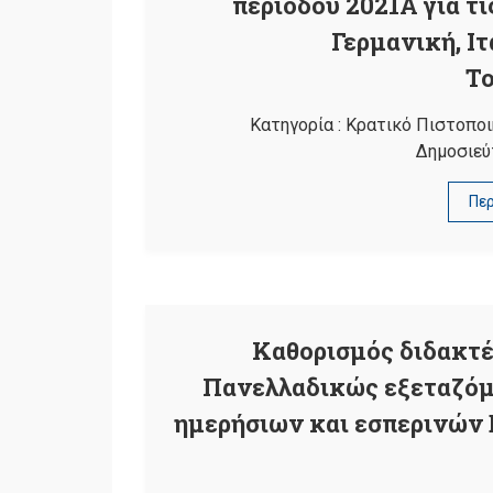
περιόδου 2021Α για τι
Γερμανική, Ιτ
Το
Κατηγορία :
Κρατικό Πιστοπο
Δημοσιεύ
Πε
Καθορισμός διδακτέ
Πανελλαδικώς εξεταζόμ
ημερήσιων και εσπερινών Ε