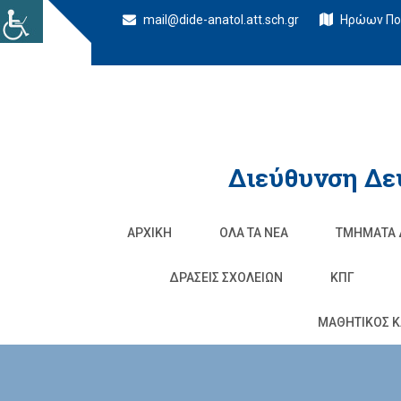
mail@dide-anatol.att.sch.gr
Ηρώων Πολ
Διεύθυνση Δε
ΑΡΧΙΚΉ
ΌΛΑ ΤΑ ΝΈΑ
ΤΜΉΜΑΤΑ 
ΔΡΆΣΕΙΣ ΣΧΟΛΕΊΩΝ
ΚΠΓ
ΜΑΘΗΤΙΚΟΣ Κ