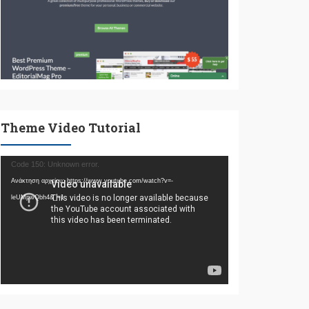
Theme Video Tutorial
Πρόγραμμα
Code 150: Unknown error.
Αναπαραγωγής
Ανάκτηση αρχείου: https://www.youtube.com/watch?v=-
Βίντεο
leUMpwQbh4&_=1