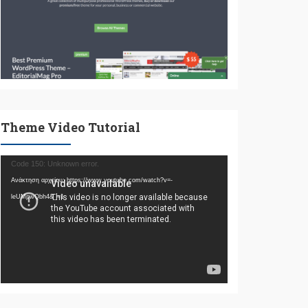
Theme Video Tutorial
Πρόγραμμα
Code 150: Unknown error.
Αναπαραγωγής
Ανάκτηση αρχείου: https://www.youtube.com/watch?v=-
Βίντεο
leUMpwQbh4&_=1