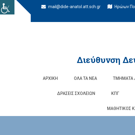
mail@dide-anatol.att.sch.gr
Ηρώων Πολ
Διεύθυνση Δε
ΑΡΧΙΚΉ
ΌΛΑ ΤΑ ΝΈΑ
ΤΜΉΜΑΤΑ 
ΔΡΆΣΕΙΣ ΣΧΟΛΕΊΩΝ
ΚΠΓ
ΜΑΘΗΤΙΚΟΣ Κ