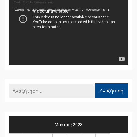
Πρόγραμμα
Code 150: Unknown error.
Αναπαραγωγής
Ανάκτηση αρχείου: https://www.youtube.com/watch?v=-leUMpwQbh4&_=1
Βίντεο
Μάρτιος 2023