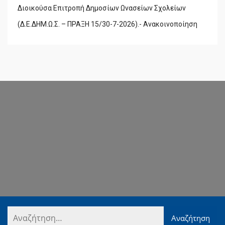
Διοικούσα Επιτροπή Δημοσίων Ωνασείων Σχολείων
(Δ.Ε.ΔΗΜ.Ω.Σ. – ΠΡΑΞΗ 15/30-7-2026).- Ανακοινοποίηση