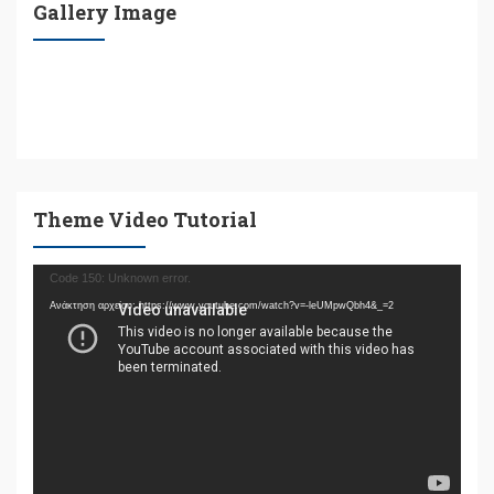
Gallery Image
Theme Video Tutorial
Πρόγραμμα
Code 150: Unknown error.
Αναπαραγωγής
Ανάκτηση αρχείου: https://www.youtube.com/watch?v=-leUMpwQbh4&_=2
Βίντεο