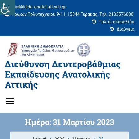
mail@dide-anatol.att.sch.gr
Ηρώων Πολυτεχνείου 9-11, 15344 Γέρακας, Τηλ. 2103576000
Παλιά ιστοσελίδα
Διαύγεια
Διεύθυνση Δευτεροβάθμιας
Εκπαίδευσης Ανατολικής
Αττικής
Ημέρα:
31 Μαρτίου 2023