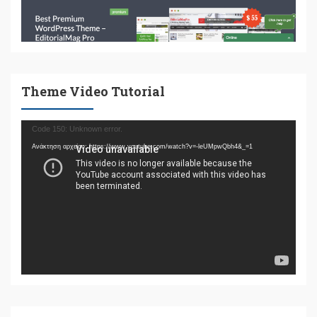
Theme Video Tutorial
Πρόγραμμα
Code 150: Unknown error.
Αναπαραγωγής
Ανάκτηση αρχείου: https://www.youtube.com/watch?v=-leUMpwQbh4&_=1
Βίντεο