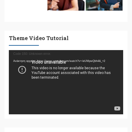
Theme Video Tutorial
Πρόγραμμα
Code 150: Unknown error.
Αναπαραγωγής
Ανάκτηση αρχείου: https://www.youtube.com/watch?v=-leUMpwQbh4&_=2
Βίντεο