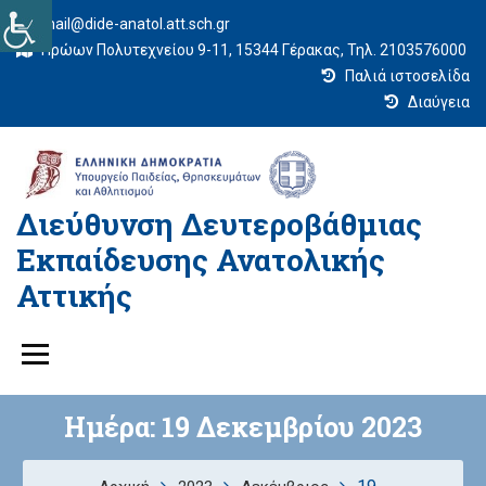
mail@dide-anatol.att.sch.gr
Ηρώων Πολυτεχνείου 9-11, 15344 Γέρακας, Τηλ. 2103576000
Παλιά ιστοσελίδα
Διαύγεια
Διεύθυνση Δευτεροβάθμιας
Εκπαίδευσης Ανατολικής
Αττικής
Ημέρα:
19 Δεκεμβρίου 2023