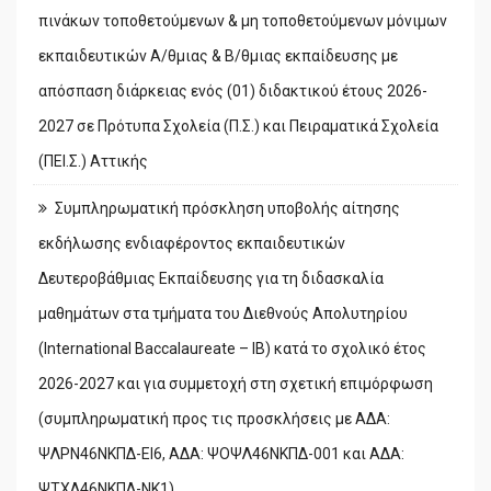
πινάκων τοποθετούμενων & μη τοποθετούμενων μόνιμων
εκπαιδευτικών Α/θμιας & Β/θμιας εκπαίδευσης με
απόσπαση διάρκειας ενός (01) διδακτικού έτους 2026-
2027 σε Πρότυπα Σχολεία (Π.Σ.) και Πειραματικά Σχολεία
(ΠΕΙ.Σ.) Αττικής
Συμπληρωματική πρόσκληση υποβολής αίτησης
εκδήλωσης ενδιαφέροντος εκπαιδευτικών
Δευτεροβάθμιας Εκπαίδευσης για τη διδασκαλία
μαθημάτων στα τμήματα του Διεθνούς Απολυτηρίου
(International Baccalaureate – IB) κατά το σχολικό έτος
2026-2027 και για συμμετοχή στη σχετική επιμόρφωση
(συμπληρωματική προς τις προσκλήσεις με ΑΔΑ:
ΨΛΡΝ46ΝΚΠΔ-ΕΙ6, ΑΔΑ: ΨΟΨΛ46ΝΚΠΔ-001 και ΑΔΑ:
ΨΤΧΔ46ΝΚΠΔ-ΝΚ1)