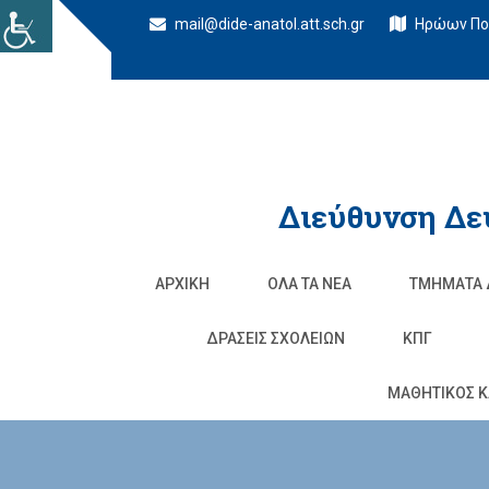
mail@dide-anatol.att.sch.gr
Ηρώων Πολ
Διεύθυνση Δε
ΑΡΧΙΚΉ
ΌΛΑ ΤΑ ΝΈΑ
ΤΜΉΜΑΤΑ 
ΔΡΆΣΕΙΣ ΣΧΟΛΕΊΩΝ
ΚΠΓ
ΜΑΘΗΤΙΚΟΣ Κ