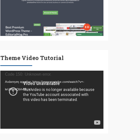
Theme Video Tutorial
Πρόγραμμα
Code 150: Unknown error.
Αναπαραγωγής
Ανάκτηση αρχείου: https://www.youtube.com/watch?v=-
Βίντεο
leUMpwQbh4&_=1