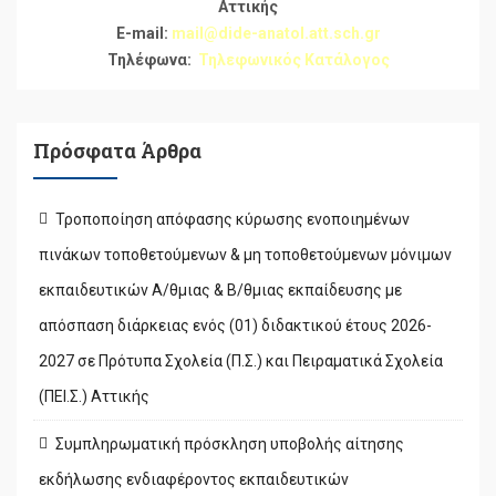
Αττικής
E-mail:
mail@dide-anatol.att.sch.gr
Τηλέφωνα:
Τηλεφωνικός Κατάλογος
Πρόσφατα Άρθρα
Τροποποίηση απόφασης κύρωσης ενοποιημένων
πινάκων τοποθετούμενων & μη τοποθετούμενων μόνιμων
εκπαιδευτικών Α/θμιας & Β/θμιας εκπαίδευσης με
απόσπαση διάρκειας ενός (01) διδακτικού έτους 2026-
2027 σε Πρότυπα Σχολεία (Π.Σ.) και Πειραματικά Σχολεία
(ΠΕΙ.Σ.) Αττικής
Συμπληρωματική πρόσκληση υποβολής αίτησης
εκδήλωσης ενδιαφέροντος εκπαιδευτικών