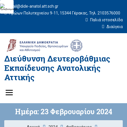
mail@dide-anatol.att.sch.gr
Ηρώων Πολυτεχνείου 9-11, 15344 Γέρακας, Τηλ. 2103576000
Παλιά ιστοσελίδα
Διαύγεια
Διεύθυνση Δευτεροβάθμιας
Εκπαίδευσης Ανατολικής
Αττικής
Ημέρα:
23 Φεβρουαρίου 2024