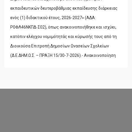
εκπαιδευτικών δευτεροβάθμιας εκπαίδευσης διάρκειας
ενός (1) διδακτικού έτους, 2026-2027» (ΑΔΑ:
Ρ0ΦΛ46ΝΚΠΔ-Σ02), όπως ανακοινοποιήθηκε και ισχύει,
κατόπιν ελέγχου νομιμότητάς και κύρωσής τους από τη
Διοικούσα Επιτροπή Δημοσίων Ωνασείων Σχολείων
(Δ.Ε.ΔΗΜ.Ω.Σ. – ΠΡΑΞΗ 15/30-7-2026).- Ανακοινοποίηση