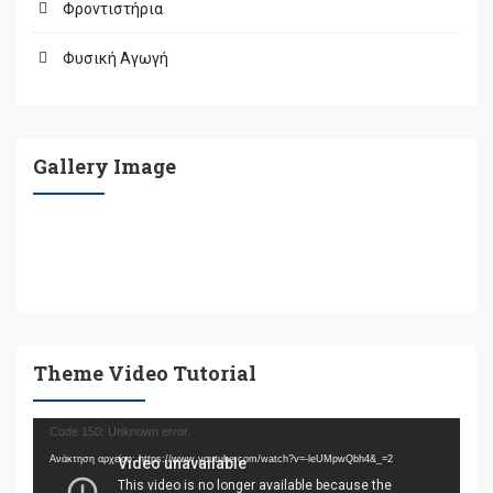
Φροντιστήρια
Φυσική Αγωγή
Gallery Image
Theme Video Tutorial
Πρόγραμμα
Code 150: Unknown error.
Αναπαραγωγής
Ανάκτηση αρχείου: https://www.youtube.com/watch?v=-leUMpwQbh4&_=2
Βίντεο