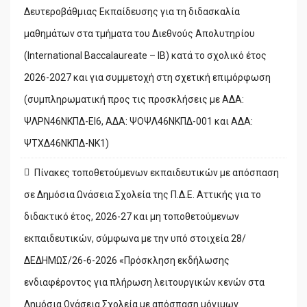
Δευτεροβάθμιας Εκπαίδευσης για τη διδασκαλία
μαθημάτων στα τμήματα του Διεθνούς Απολυτηρίου
(International Baccalaureate – IB) κατά το σχολικό έτος
2026-2027 και για συμμετοχή στη σχετική επιμόρφωση
(συμπληρωματική προς τις προσκλήσεις με ΑΔΑ:
ΨΛΡΝ46ΝΚΠΔ-ΕΙ6, ΑΔΑ: ΨΟΨΛ46ΝΚΠΔ-001 και ΑΔΑ:
ΨΤΧΔ46ΝΚΠΔ-ΝΚ1)
Πίνακες τοποθετούμενων εκπαιδευτικών με απόσπαση
σε Δημόσια Ωνάσεια Σχολεία της Π.Δ.Ε. Αττικής για το
διδακτικό έτος, 2026-27 και μη τοποθετούμενων
εκπαιδευτικών, σύμφωνα με την υπό στοιχεία 28/
ΔΕΔΗΜΩΣ/26-6-2026 «Πρόσκληση εκδήλωσης
ενδιαφέροντος για πλήρωση λειτουργικών κενών στα
Δημόσια Ωνάσεια Σχολεία με απόσπαση μόνιμων