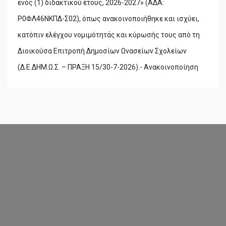
ενός (1) διδακτικού έτους, 2026-2027» (ΑΔΑ:
Ρ0ΦΛ46ΝΚΠΔ-Σ02), όπως ανακοινοποιήθηκε και ισχύει,
κατόπιν ελέγχου νομιμότητάς και κύρωσής τους από τη
Διοικούσα Επιτροπή Δημοσίων Ωνασείων Σχολείων
(Δ.Ε.ΔΗΜ.Ω.Σ. – ΠΡΑΞΗ 15/30-7-2026).- Ανακοινοποίηση