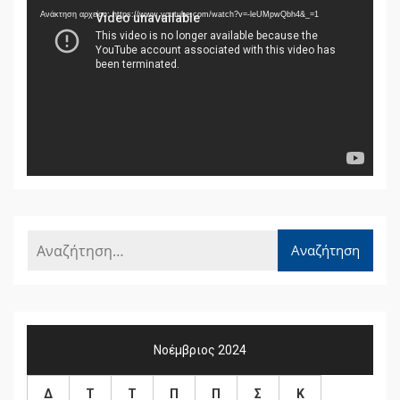
Αναπαραγωγής
Ανάκτηση αρχείου: https://www.youtube.com/watch?v=-leUMpwQbh4&_=1
Βίντεο
Νοέμβριος 2024
Δ
Τ
Τ
Π
Π
Σ
Κ