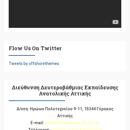
Flow Us On Twitter
Tweets by offshorethemes
Διεύθυνση Δευτεροβάθμιας Εκπαίδευσης
Ανατολικής Αττικής
Δ/νση: Ηρώων Πολυτεχνείου 9-11, 15344 Γέρακας
Αττικής
E-mail:
mail@dide-anatol.att.sch.gr
Τηλέφωνα:
Τηλεφωνικός Κατάλογος