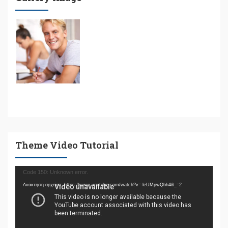
Theme Video Tutorial
Πρόγραμμα
Code 150: Unknown error.
Αναπαραγωγής
Ανάκτηση αρχείου: https://www.youtube.com/watch?v=-leUMpwQbh4&_=2
Βίντεο