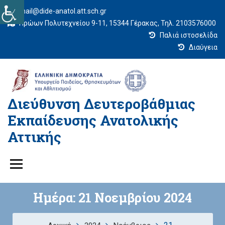
mail@dide-anatol.att.sch.gr
Ηρώων Πολυτεχνείου 9-11, 15344 Γέρακας, Τηλ. 2103576000
Παλιά ιστοσελίδα
Διαύγεια
Διεύθυνση Δευτεροβάθμιας
Εκπαίδευσης Ανατολικής
Αττικής
Ημέρα:
21 Νοεμβρίου 2024