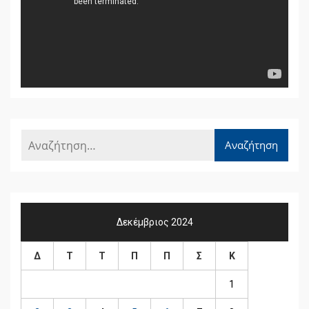
Δεκέμβριος 2024
Δ
Τ
Τ
Π
Π
Σ
Κ
1