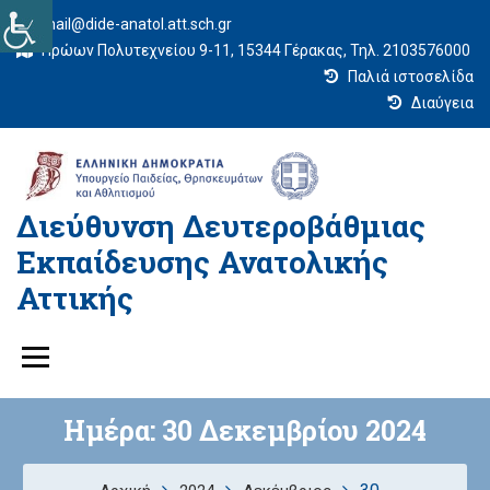
mail@dide-anatol.att.sch.gr
Ηρώων Πολυτεχνείου 9-11, 15344 Γέρακας, Τηλ. 2103576000
Παλιά ιστοσελίδα
Διαύγεια
Διεύθυνση Δευτεροβάθμιας
Εκπαίδευσης Ανατολικής
Αττικής
Ημέρα:
30 Δεκεμβρίου 2024