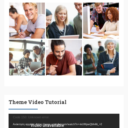
Theme Video Tutorial
Πρόγραμμα
Code 150: Unknown error.
Αναπαραγωγής
Ανάκτηση αρχείου: https://www.youtube.com/watch?v=-leUMpwQbh4&_=2