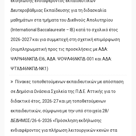
εκδήλωσης ενδιαφέροντος εκπαιδευτικών
Δευτεροβάθμιας Εκπαίδευσης για τη διδασκαλία
μαθημάτων στα τμήματα του Διεθνούς Απολυτηρίου
(International Baccalaureate – IB) κατά το σχολικό έτος
2026-2027 και για συμμετοχή στη σχετική επιμόρφωση
(συμπληρωματική προς τις προσκλήσεις με ΑΔΑ:
ΨΛΡΝ46ΝΚΠΔ-ΕΙ6, ΑΔΑ: ΨΟΨΛ46ΝΚΠΔ-001 και ΑΔΑ:
ΨΤΧΔ46ΝΚΠΔ-ΝΚ1)
Πίνακες τοποθετούμενων εκπαιδευτικών με απόσπαση
σε Δημόσια Ωνάσεια Σχολεία της Π.Δ.Ε. Αττικής για το
διδακτικό έτος, 2026-27 και μη τοποθετούμενων
εκπαιδευτικών, σύμφωνα με την υπό στοιχεία 28/
ΔΕΔΗΜΩΣ/26-6-2026 «Πρόσκληση εκδήλωσης
ενδιαφέροντος για πλήρωση λειτουργικών κενών στα