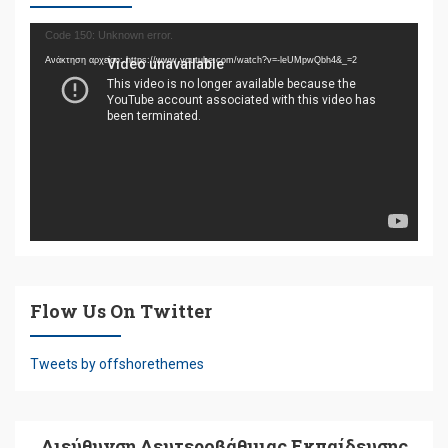
Πρόγραμμα
Code 150: Unknown error.
Αναπαραγωγής
Ανάκτηση αρχείου: https://www.youtube.com/watch?v=-leUMpwQbh4&_=2
Βίντεο
Flow Us On Twitter
Tweets by offshorethemes
Διεύθυνση Δευτεροβάθμιας Εκπαίδευσης