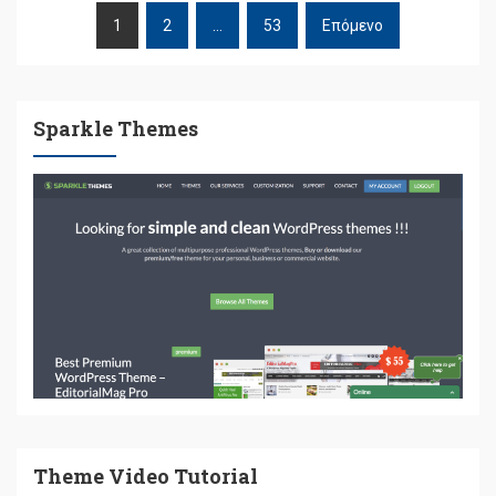
1
2
…
53
Επόμενο
ΠΛΟΉΓΗΣΗ
ΆΡΘΡΩΝ
Sparkle Themes
Theme Video Tutorial