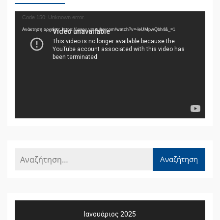
Πρόγραμμα
Code 150: Unknown error.
Αναπαραγωγής
Ανάκτηση αρχείου: https://www.youtube.com/watch?v=-leUMpwQbh4&_=1
Βίντεο
Ιανουάριος 2025