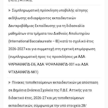
(ΠΕΙ.Σ.) Αττικής
Συμπληρωματική πρόσκληση υποβολής αίτησης
εκδήλωσης ενδιαφέροντος εκπαιδευτικών
Δευτεροβάθμιας Εκπαίδευσης για τη διδασκαλία
μαθημάτων στα τμήματα του Διεθνούς Απολυτηρίου
(International Baccalaureate – IB) κατά το σχολικό έτος
2026-2027 και για συμμετοχή στη σχετική επιμόρφωση
(συμπληρωματική προς τις προσκλήσεις με ΑΔΑ:
ΨΛΡΝ46ΝΚΠΔ-ΕΙ6, ΑΔΑ: ΨΟΨΛ46ΝΚΠΔ-001 και ΑΔΑ:
ΨΤΧΔ46ΝΚΠΔ-ΝΚ1)
Πίνακες τοποθετούμενων εκπαιδευτικών με απόσπαση
σε Δημόσια Ωνάσεια Σχολεία της Π.Δ.Ε. Αττικής για το
διδακτικό έτος, 2026-27 και μη τοποθετούμενων
εκπαιδευτικών, σύμφωνα με την υπό στοιχεία 28/