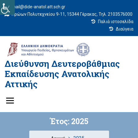
mail@dide-anatol.att.sch.gr
Ηρώων Πολυτεχνείου 9-11, 15344 Γέρακας, Τηλ. 2103576000
Παλιά ιστοσελίδα
Διαύγεια
Διεύθυνση Δευτεροβάθμιας
Εκπαίδευσης Ανατολικής
Αττικής
Έτος:
2025