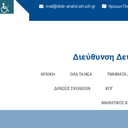
mail@dide-anatol.att.sch.gr
Ηρώων Πολ
Διεύθυνση Δε
ΑΡΧΙΚΉ
ΌΛΑ ΤΑ ΝΈΑ
ΤΜΉΜΑΤΑ 
ΔΡΆΣΕΙΣ ΣΧΟΛΕΊΩΝ
ΚΠΓ
ΜΑΘΗΤΙΚΟΣ Κ