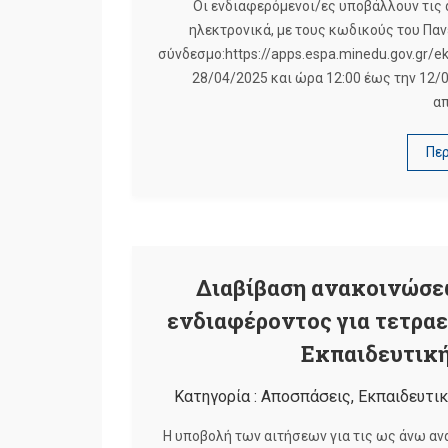
Οι ενδιαφερόμενοι/ες υποβάλλουν τις
ηλεκτρονικά, με τους κωδικούς του Πα
σύνδεσμο:https://apps.espa.minedu.gov.gr/ek
28/04/2025 και ώρα 12:00 έως την 12/0
απ
Πε
Διαβίβαση ανακοινώσ
ενδιαφέροντος για τετραε
Εκπαιδευτικής
Κατηγορία :
Αποσπάσεις
,
Εκπαιδευτικ
Η υποβολή των αιτήσεων για τις ως άνω αν