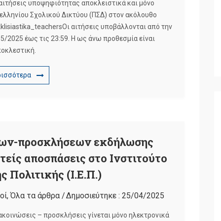
 αιτήσεις υποψηφιότητας αποκλειστικά και μόνο
νελληνίου Σχολικού Δικτύου (ΠΣΔ) στον ακόλουθο
klisiastika_teachersΟι αιτήσεις υποβάλλονται από την
5/2025 έως τις 23:59. Η ως άνω προθεσμία είναι
οκλεστική.
ρισσότερα
εων-προσκλήσεων εκδήλωσης
τείς αποσπάσεις στο Ινστιτούτο
 Πολιτικής (Ι.Ε.Π.)
οί
,
Όλα τα άρθρα
/
Δημοσιεύτηκε :
25/04/2025
ακοινώσεις – προσκλήσεις γίνεται μόνο ηλεκτρονικά