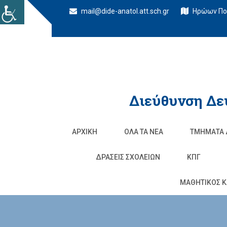
mail@dide-anatol.att.sch.gr
Ηρώων Πολ
Διεύθυνση Δε
ΑΡΧΙΚΉ
ΌΛΑ ΤΑ ΝΈΑ
ΤΜΉΜΑΤΑ 
ΔΡΆΣΕΙΣ ΣΧΟΛΕΊΩΝ
ΚΠΓ
ΜΑΘΗΤΙΚΟΣ Κ