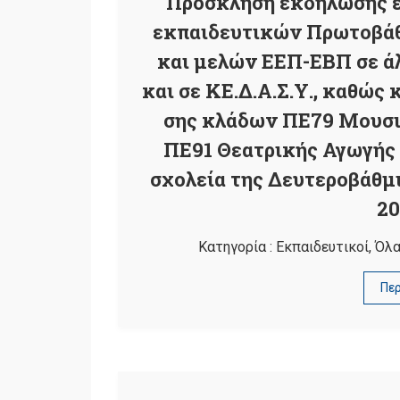
Πρόσκληση εκδήλωσης ε
εκπαιδευτικών Πρωτοβάθ
και μελών ΕΕΠ-ΕΒΠ σε ά
και σε ΚΕ.Δ.Α.Σ.Υ., καθώ
σης κλάδων ΠΕ79 Μουσι
ΠΕ91 Θεατρικής Αγωγής 
σχολεία της Δευτεροβάθμι
20
Κατηγορία :
Εκπαιδευτικοί
,
Όλα
Πε