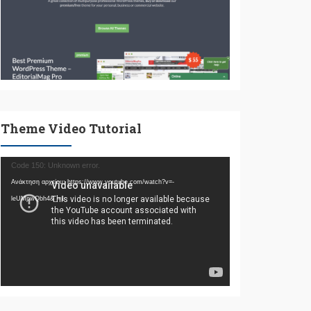
Theme Video Tutorial
Πρόγραμμα
Code 150: Unknown error.
Αναπαραγωγής
Ανάκτηση αρχείου: https://www.youtube.com/watch?v=-
Βίντεο
leUMpwQbh4&_=1