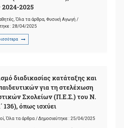
 2024-2025
αθητές
,
Όλα τα άρθρα
,
Φυσική Αγωγή
/
τηκε :
28/04/2025
ρισσότερα
σμό διαδικασίας κατάταξης και
αιδευτικών για τη στελέχωση
ικών Σχολείων (Π.Ε.Σ.) του Ν.
΄ 136), όπως ισχύει
οί
,
Όλα τα άρθρα
/
Δημοσιεύτηκε :
25/04/2025