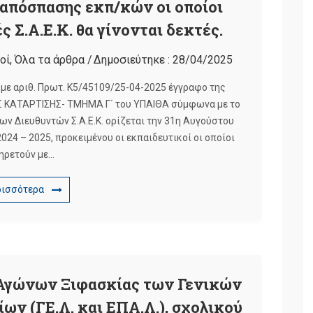
 απόσπασης εκπ/κών οι οποίοι
 Σ.Α.Ε.Κ. θα γίνονται δεκτές.
οί
,
Όλα τα άρθρα
/
Δημοσιεύτηκε :
28/04/2025
 με αριθ. Πρωτ. Κ5/45109/25-04-2025 έγγραφο της
ΚΑΤΑΡΤΙΣΗΣ- ΤΜΗΜΑ Γ΄ του ΥΠΑΙΘΑ σύμφωνα με το
ων Διευθυντών Σ.Α.Ε.Κ. ορίζεται την 31η Αυγούστου
2024 – 2025, προκειμένου οι εκπαιδευτικοί οι οποίοι
ηρετούν με…
ρισσότερα
Αγώνων Ξιφασκίας των Γενικών
ων (ΓΕ.Λ. και ΕΠΑ.Λ.), σχολικού