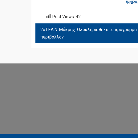
ΨΝΡΔ
Post Views:
42
2ο ΓΕΛ Ν. Μάκρης: Ολοκληρώθηκε το πρόγραμμα 
ΠΛΟΉΓΗΣΗ
περιβάλλον
ΆΡΘΡΩΝ