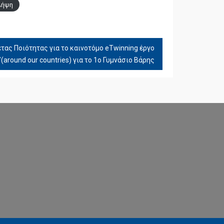
Λήψη
τας Ποιότητας για το καινοτόμο eTwinning έργο
s”(around our countries) για το 1ο Γυμνάσιο Βάρης