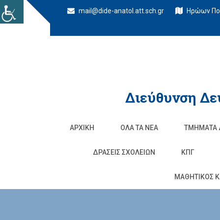
mail@dide-anatol.att.sch.gr
Ηρώων Πολ
Διεύθυνση Δε
ΑΡΧΙΚΉ
ΌΛΑ ΤΑ ΝΈΑ
ΤΜΉΜΑΤΑ 
ΔΡΆΣΕΙΣ ΣΧΟΛΕΊΩΝ
ΚΠΓ
ΜΑΘΗΤΙΚΟΣ Κ