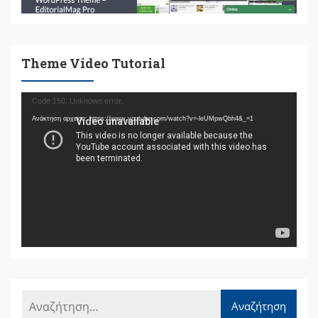
Theme Video Tutorial
Πρόγραμμα
Code 150: Unknown error.
Αναπαραγωγής
Ανάκτηση αρχείου: https://www.youtube.com/watch?v=-leUMpwQbh4&_=1
Βίντεο