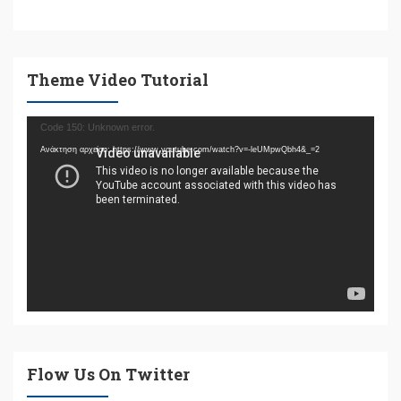
Theme Video Tutorial
Πρόγραμμα
Code 150: Unknown error.
Αναπαραγωγής
Ανάκτηση αρχείου: https://www.youtube.com/watch?v=-leUMpwQbh4&_=2
Βίντεο
Flow Us On Twitter