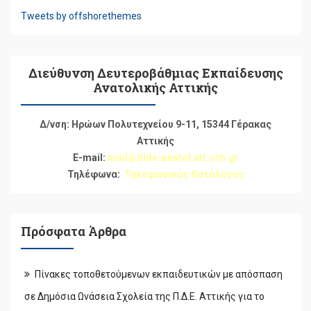
Tweets by offshorethemes
Διεύθυνση Δευτεροβάθμιας Εκπαίδευσης
Ανατολικής Αττικής
Δ/νση: Ηρώων Πολυτεχνείου 9-11, 15344 Γέρακας
Αττικής
E-mail:
mail@dide-anatol.att.sch.gr
Τηλέφωνα:
Τηλεφωνικός Κατάλογος
Πρόσφατα Άρθρα
Πίνακες τοποθετούμενων εκπαιδευτικών με απόσπαση
σε Δημόσια Ωνάσεια Σχολεία της Π.Δ.Ε. Αττικής για το