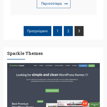
Περισσότερα
Προηγούμενο
1
2
3
ΠΛΟΉΓΗΣΗ
ΆΡΘΡΩΝ
Sparkle Themes