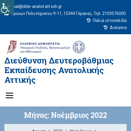
mail@dide-anatol.att.sch.gr
Ηρώων Πολυτεχνείου 9-11, 15344 Γέρακας, Τηλ. 2103576000
Παλιά ιστοσελίδα
Διαύγεια
Διεύθυνση Δευτεροβάθμιας
Εκπαίδευσης Ανατολικής
Αττικής
Μήνας:
Νοέμβριος 2022