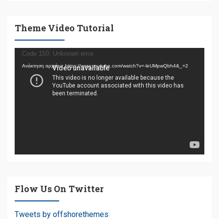
Theme Video Tutorial
Πρόγραμμα
Code 150: Unknown error.
Αναπαραγωγής
Ανάκτηση αρχείου: https://www.youtube.com/watch?v=-leUMpwQbh4&_=2
Βίντεο
Flow Us On Twitter
Tweets by offshorethemes