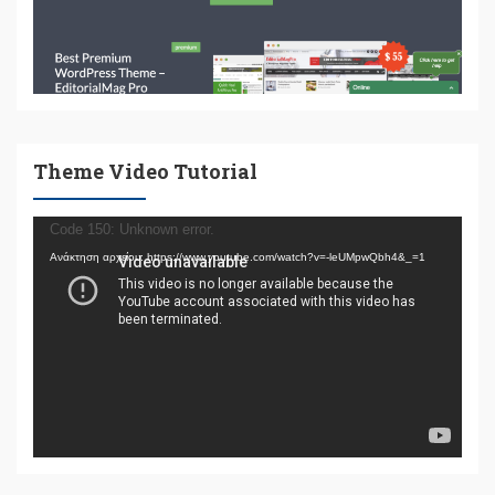
Theme Video Tutorial
Πρόγραμμα
Code 150: Unknown error.
Αναπαραγωγής
Ανάκτηση αρχείου: https://www.youtube.com/watch?v=-leUMpwQbh4&_=1
Βίντεο