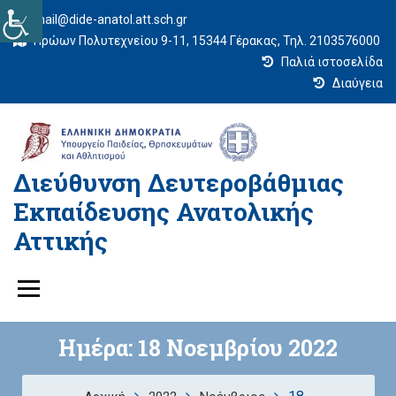
mail@dide-anatol.att.sch.gr
Ηρώων Πολυτεχνείου 9-11, 15344 Γέρακας, Τηλ. 2103576000
Παλιά ιστοσελίδα
Διαύγεια
Διεύθυνση Δευτεροβάθμιας
Εκπαίδευσης Ανατολικής
Αττικής
Ημέρα:
18 Νοεμβρίου 2022