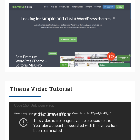
Theme Video Tutorial
Πρόγραμμα
Code 150: Unknown error.
Αναπαραγωγής
Ανάκτηση αρχείου: https://www.youtube.com/watch?v=-leUMpwQbh4&_=1
Βίντεο