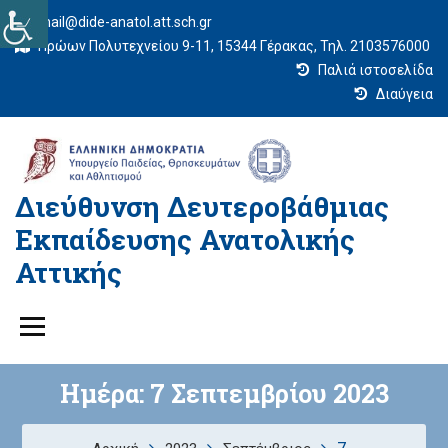
mail@dide-anatol.att.sch.gr
Ηρώων Πολυτεχνείου 9-11, 15344 Γέρακας, Τηλ. 2103576000
Παλιά ιστοσελίδα
Διαύγεια
Διεύθυνση Δευτεροβάθμιας
Εκπαίδευσης Ανατολικής
Αττικής
Ημέρα:
7 Σεπτεμβρίου 2023