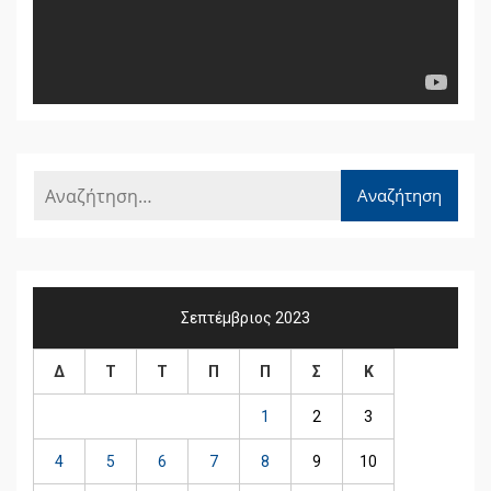
Σεπτέμβριος 2023
Δ
Τ
Τ
Π
Π
Σ
Κ
1
2
3
4
5
6
7
8
9
10