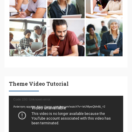
Theme Video Tutorial
Πρόγραμμα
Code 150: Unknown error.
Αναπαραγωγής
Ανάκτηση αρχείου: https://www.youtube.com/watch?v=-leUMpwQbh4&_=2
Βίντεο