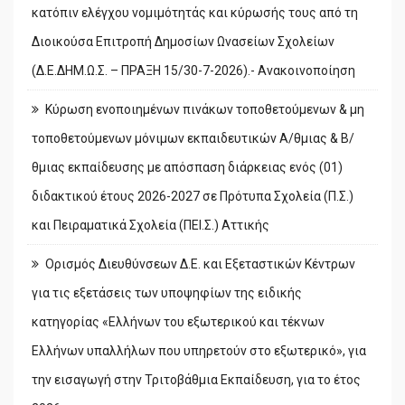
κατόπιν ελέγχου νομιμότητάς και κύρωσής τους από τη
Διοικούσα Επιτροπή Δημοσίων Ωνασείων Σχολείων
(Δ.Ε.ΔΗΜ.Ω.Σ. – ΠΡΑΞΗ 15/30-7-2026).- Ανακοινοποίηση
Κύρωση ενοποιημένων πινάκων τοποθετούμενων & μη
τοποθετούμενων μόνιμων εκπαιδευτικών Α/θμιας & Β/
θμιας εκπαίδευσης με απόσπαση διάρκειας ενός (01)
διδακτικού έτους 2026-2027 σε Πρότυπα Σχολεία (Π.Σ.)
και Πειραματικά Σχολεία (ΠΕΙ.Σ.) Αττικής
Ορισμός Διευθύνσεων Δ.Ε. και Εξεταστικών Κέντρων
για τις εξετάσεις των υποψηφίων της ειδικής
κατηγορίας «Ελλήνων του εξωτερικού και τέκνων
Ελλήνων υπαλλήλων που υπηρετούν στο εξωτερικό», για
την εισαγωγή στην Τριτοβάθμια Εκπαίδευση, για το έτος