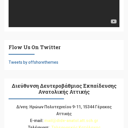
Flow Us On Twitter
Tweets by offshorethemes
Διεύθυνση Δευτεροβάθμιας Εκπαίδευσης
Ανατολικής Αττικής
Δ/νση: Ηρώων Πολυτεχνείου 9-11, 15344 Γέρακας
Αττικής
E-mail:
mail@dide-anatol.att.sch.gr
Τηλέφωνα:
Τηλεφωνικός Κατάλογος