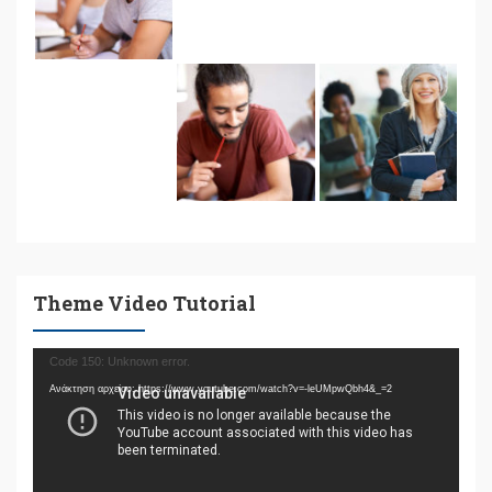
Theme Video Tutorial
Πρόγραμμα
Code 150: Unknown error.
Αναπαραγωγής
Ανάκτηση αρχείου: https://www.youtube.com/watch?v=-leUMpwQbh4&_=2
Βίντεο