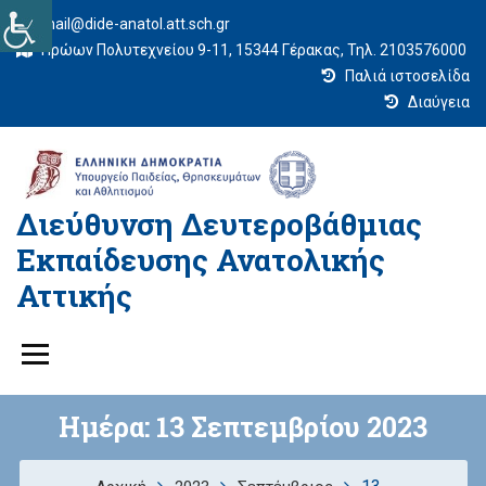
mail@dide-anatol.att.sch.gr
Ηρώων Πολυτεχνείου 9-11, 15344 Γέρακας, Τηλ. 2103576000
Παλιά ιστοσελίδα
Διαύγεια
Διεύθυνση Δευτεροβάθμιας
Εκπαίδευσης Ανατολικής
Αττικής
Ημέρα:
13 Σεπτεμβρίου 2023