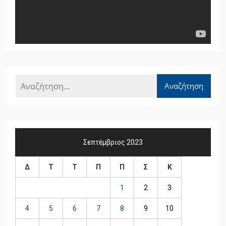
Σεπτέμβριος 2023
Δ
Τ
Τ
Π
Π
Σ
Κ
1
2
3
4
5
6
7
8
9
10