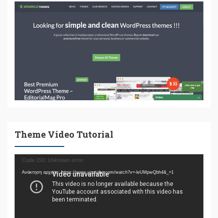
Theme Video Tutorial
Πρόγραμμα
Code 150: Unknown error.
Αναπαραγωγής
Ανάκτηση αρχείου: https://www.youtube.com/watch?v=-leUMpwQbh4&_=1
Βίντεο