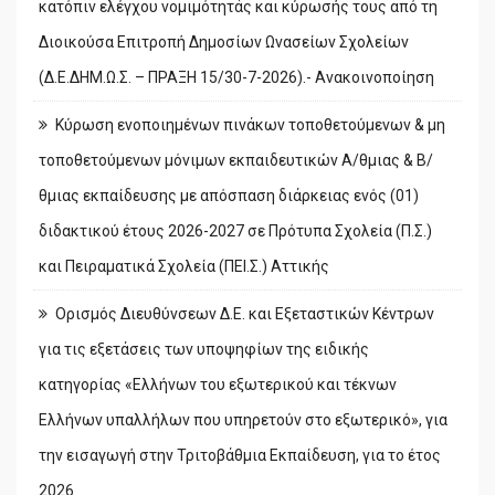
κατόπιν ελέγχου νομιμότητάς και κύρωσής τους από τη
Διοικούσα Επιτροπή Δημοσίων Ωνασείων Σχολείων
(Δ.Ε.ΔΗΜ.Ω.Σ. – ΠΡΑΞΗ 15/30-7-2026).- Ανακοινοποίηση
Κύρωση ενοποιημένων πινάκων τοποθετούμενων & μη
τοποθετούμενων μόνιμων εκπαιδευτικών Α/θμιας & Β/
θμιας εκπαίδευσης με απόσπαση διάρκειας ενός (01)
διδακτικού έτους 2026-2027 σε Πρότυπα Σχολεία (Π.Σ.)
και Πειραματικά Σχολεία (ΠΕΙ.Σ.) Αττικής
Ορισμός Διευθύνσεων Δ.Ε. και Εξεταστικών Κέντρων
για τις εξετάσεις των υποψηφίων της ειδικής
κατηγορίας «Ελλήνων του εξωτερικού και τέκνων
Ελλήνων υπαλλήλων που υπηρετούν στο εξωτερικό», για
την εισαγωγή στην Τριτοβάθμια Εκπαίδευση, για το έτος
2026