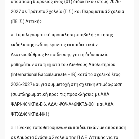
απόσπαση διάρκειας ενός (01) διδακτικού έτους 2026-
2027 σε Πρότυπα Σχολεία (Π.Σ.) και Πειραματικά Σχολεία
(ΠΕΙ.Σ.) Αττικής
Συμπληρωματική πρόσκληση υποβολής αίτησης
εκδήλωσης ενδιαφέροντος εκπαιδευτικών
Δευτεροβάθμιας Εκπαίδευσης για τη διδασκαλία
μαθημάτων στα τμήματα του Διεθνούς Απολυτηρίου
(International Baccalaureate – IB) κατά το σχολικό έτος
2026-2027 και για συμμετοχή στη σχετική επιμόρφωση
(συμπληρωματική προς τις προσκλήσεις με ΑΔΑ:
ΨΛΡΝ46ΝΚΠΔ-ΕΙ6, ΑΔΑ: ΨΟΨΛ46ΝΚΠΔ-001 και ΑΔΑ:
ΨΤΧΔ46ΝΚΠΔ-ΝΚ1)
Πίνακες τοποθετούμενων εκπαιδευτικών με απόσπαση
σε Δημόσια Ωνάσεια Σχολεία της Π.Δ.Ε. Αττικής για το