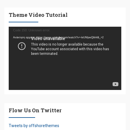
Theme Video Tutorial
Πρόγραμμα
Code 150: Unknown error.
Αναπαραγωγής
Ανάκτηση αρχείου: https://www.youtube.com/watch?v=-leUMpwQbh4&_=2
Βίντεο
Flow Us On Twitter
Tweets by offshorethemes