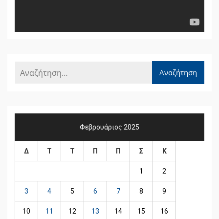
Φεβρουάριος 2025
Δ
Τ
Τ
Π
Π
Σ
Κ
1
2
3
4
5
6
7
8
9
10
11
12
13
14
15
16