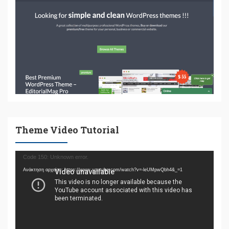
Theme Video Tutorial
Πρόγραμμα
Code 150: Unknown error.
Αναπαραγωγής
Ανάκτηση αρχείου: https://www.youtube.com/watch?v=-leUMpwQbh4&_=1
Βίντεο