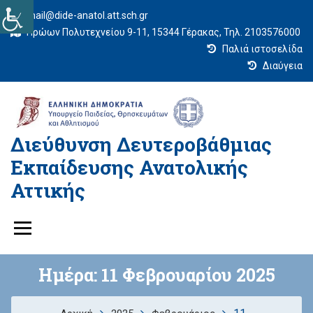
mail@dide-anatol.att.sch.gr
Ηρώων Πολυτεχνείου 9-11, 15344 Γέρακας, Τηλ. 2103576000
Παλιά ιστοσελίδα
Διαύγεια
Διεύθυνση Δευτεροβάθμιας
Εκπαίδευσης Ανατολικής
Αττικής
Ημέρα:
11 Φεβρουαρίου 2025