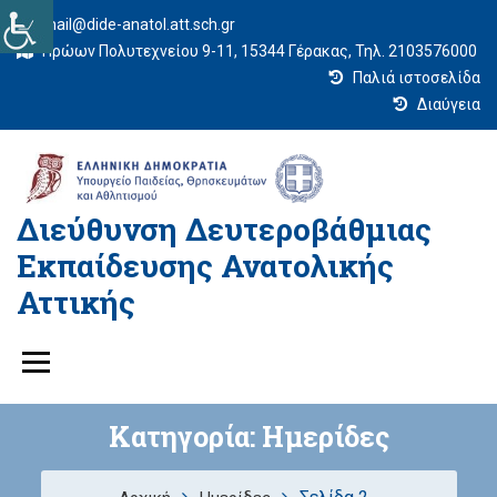
mail@dide-anatol.att.sch.gr
Ηρώων Πολυτεχνείου 9-11, 15344 Γέρακας, Τηλ. 2103576000
Παλιά ιστοσελίδα
Διαύγεια
Διεύθυνση Δευτεροβάθμιας
Εκπαίδευσης Ανατολικής
Αττικής
Κατηγορία:
Ημερίδες