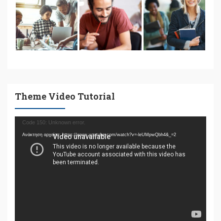
Theme Video Tutorial
Πρόγραμμα
Code 150: Unknown error.
Αναπαραγωγής
Ανάκτηση αρχείου: https://www.youtube.com/watch?v=-leUMpwQbh4&_=2
Βίντεο