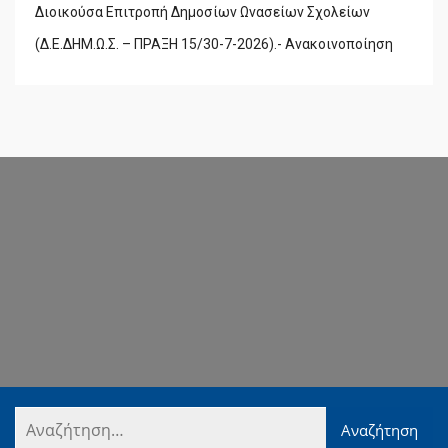
Διοικούσα Επιτροπή Δημοσίων Ωνασείων Σχολείων
(Δ.Ε.ΔΗΜ.Ω.Σ. – ΠΡΑΞΗ 15/30-7-2026).- Ανακοινοποίηση