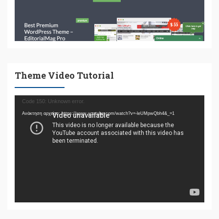
Theme Video Tutorial
Πρόγραμμα
Code 150: Unknown error.
Αναπαραγωγής
Ανάκτηση αρχείου: https://www.youtube.com/watch?v=-leUMpwQbh4&_=1
Βίντεο