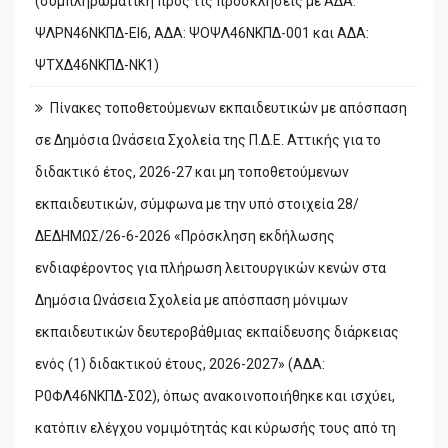
(συμπληρωματική προς τις προσκλήσεις με ΑΔΑ:
ΨΛΡΝ46ΝΚΠΔ-ΕΙ6, ΑΔΑ: ΨΟΨΛ46ΝΚΠΔ-001 και ΑΔΑ:
ΨΤΧΔ46ΝΚΠΔ-ΝΚ1)
Πίνακες τοποθετούμενων εκπαιδευτικών με απόσπαση
σε Δημόσια Ωνάσεια Σχολεία της Π.Δ.Ε. Αττικής για το
διδακτικό έτος, 2026-27 και μη τοποθετούμενων
εκπαιδευτικών, σύμφωνα με την υπό στοιχεία 28/
ΔΕΔΗΜΩΣ/26-6-2026 «Πρόσκληση εκδήλωσης
ενδιαφέροντος για πλήρωση λειτουργικών κενών στα
Δημόσια Ωνάσεια Σχολεία με απόσπαση μόνιμων
εκπαιδευτικών δευτεροβάθμιας εκπαίδευσης διάρκειας
ενός (1) διδακτικού έτους, 2026-2027» (ΑΔΑ:
Ρ0ΦΛ46ΝΚΠΔ-Σ02), όπως ανακοινοποιήθηκε και ισχύει,
κατόπιν ελέγχου νομιμότητάς και κύρωσής τους από τη