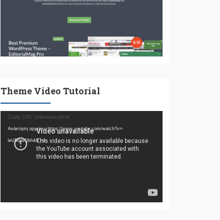
Theme Video Tutorial
Πρόγραμμα
Code 150: Unknown error.
Αναπαραγωγής
Ανάκτηση αρχείου: https://www.youtube.com/watch?v=-
Βίντεο
leUMpwQbh4&_=1