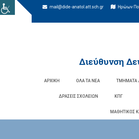
mail@dide-anatol.att.sch.gr
Ηρώων Πολ
Διεύθυνση Δε
ΑΡΧΙΚΉ
ΌΛΑ ΤΑ ΝΈΑ
ΤΜΉΜΑΤΑ 
ΔΡΆΣΕΙΣ ΣΧΟΛΕΊΩΝ
ΚΠΓ
ΜΑΘΗΤΙΚΟΣ Κ