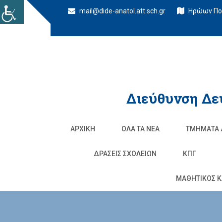
mail@dide-anatol.att.sch.gr
Ηρώων Πολ
Διεύθυνση Δε
ΑΡΧΙΚΉ
ΌΛΑ ΤΑ ΝΈΑ
ΤΜΉΜΑΤΑ 
ΔΡΆΣΕΙΣ ΣΧΟΛΕΊΩΝ
ΚΠΓ
ΜΑΘΗΤΙΚΟΣ Κ