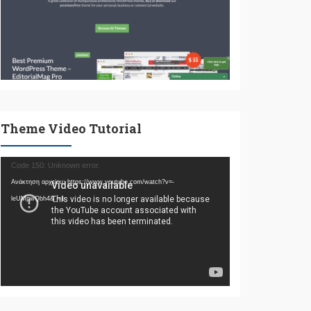
Theme Video Tutorial
Πρόγραμμα
Code 150: Unknown error.
Αναπαραγωγής
Ανάκτηση αρχείου: https://www.youtube.com/watch?v=-
Βίντεο
leUMpwQbh4&_=1