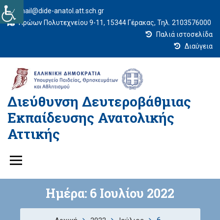
mail@dide-anatol.att.sch.gr
Ηρώων Πολυτεχνείου 9-11, 15344 Γέρακας, Τηλ. 2103576000
Παλιά ιστοσελίδα
Διαύγεια
Διεύθυνση Δευτεροβάθμιας
Εκπαίδευσης Ανατολικής
Αττικής
Ημέρα:
6 Ιουλίου 2022