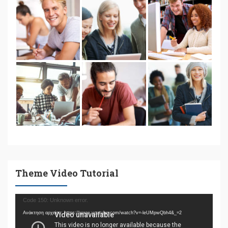
Theme Video Tutorial
Πρόγραμμα
Code 150: Unknown error.
Αναπαραγωγής
Ανάκτηση αρχείου: https://www.youtube.com/watch?v=-leUMpwQbh4&_=2
Βίντεο