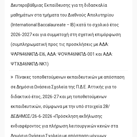
Δευτεροβάθμιας Εκπαίδευσης για τη διδασκαλία
μαθημάτων στα τμήματα του Διεθνούς Απολυτηρίου
(International Baccalaureate – IB) κατά το σχολικό έτος
2026-2027 και για συμμετοχή στη σχετική επιμόρφωση
(συμπληρωματική προς τις προσκλήσεις με ΑΔΑ:
ΨΛΡΝ46ΝΚΠΔ-ΕΙ6, ΑΔΑ: ΨΟΨΛ46ΝΚΠΔ-001 και ΑΔΑ:
ΨΤΧΔ46ΝΚΠΔ-ΝΚ1)
Πίνακες τοποθετούμενων εκπαιδευτικών με απόσπαση
σε Δημόσια Ωνάσεια Σχολεία της Π.Δ.Ε. Αττικής για το
διδακτικό έτος, 2026-27 και μη τοποθετούμενων
εκπαιδευτικών, σύμφωνα με την υπό στοιχεία 28/
ΔΕΔΗΜΩΣ/26-6-2026 «Πρόσκληση εκδήλωσης
ενδιαφέροντος για πλήρωση λειτουργικών κενών στα
Δημόσια Ωνάσεια Σχολεία με απόσπαση μόνιμων