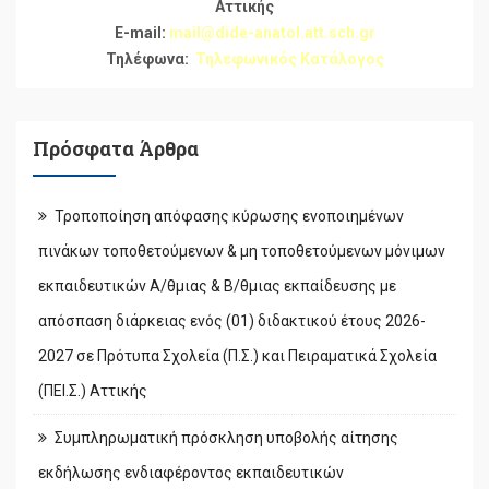
Αττικής
E-mail:
mail@dide-anatol.att.sch.gr
Τηλέφωνα:
Τηλεφωνικός Κατάλογος
Πρόσφατα Άρθρα
Τροποποίηση απόφασης κύρωσης ενοποιημένων
πινάκων τοποθετούμενων & μη τοποθετούμενων μόνιμων
εκπαιδευτικών Α/θμιας & Β/θμιας εκπαίδευσης με
απόσπαση διάρκειας ενός (01) διδακτικού έτους 2026-
2027 σε Πρότυπα Σχολεία (Π.Σ.) και Πειραματικά Σχολεία
(ΠΕΙ.Σ.) Αττικής
Συμπληρωματική πρόσκληση υποβολής αίτησης
εκδήλωσης ενδιαφέροντος εκπαιδευτικών