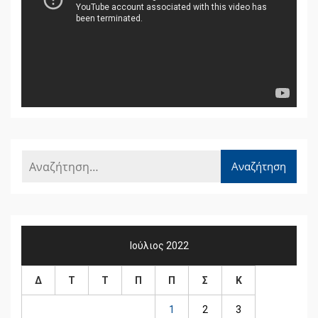
Ιούλιος 2022
Δ
Τ
Τ
Π
Π
Σ
Κ
1
2
3